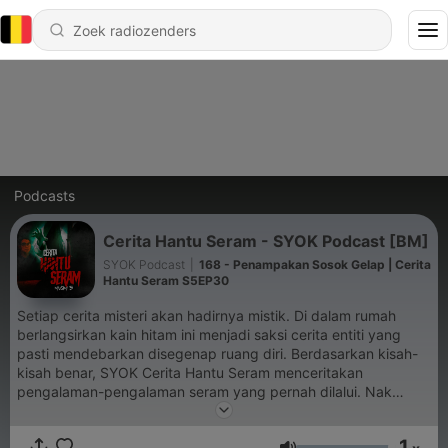
Podcasts
Cerita Hantu Seram - SYOK Podcast [BM]
SYOK Podcast
|
168 - Penampakan Sosok Gelap | Cerita
Hantu Seram S5EP30
Setiap cerita misteri akan hadirnya mistik. Di dalam rumah
berlangsirkan kain hitam ini menjadi saksi cerita entiti yang
pasti mendebarkan disegenap ruang diri. Berdasarkan kisah-
kisah benar, SYOK Cerita Hantu Seram menceritakan
pengalaman-pengalaman seram yang pernah dilalui. Nak
sponsor dan kolaborasi? Emel ke hello@syok.my atau
WhatsApp 012-2494632
1