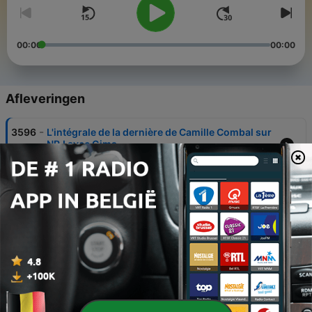
00:00
00:00
Afleveringen
-
3596
L'intégrale de la dernière de Camille Combal sur
NRJ avec Gims
26 jun. 2026
-
3595
Le 18-19h : C'est la dernière avec Gims !
26 jun. 2026
-
3594
Le 17-18h : C'est la dernière
26 jun. 2026
-
3593
Le 16-17h : C'est la dernière
26 jun. 2026