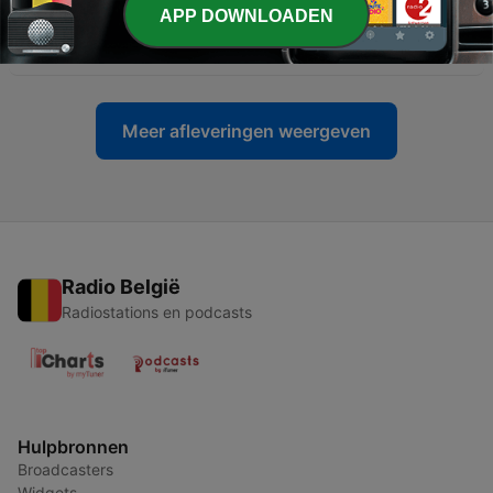
-
3592
L’intégrale de Camille Combal sur NRJ avec
APP DOWNLOADEN
Ramzy et Rédouane Bougheraba
25 jun. 2026
Meer afleveringen weergeven
Radio België
Radiostations en podcasts
Hulpbronnen
Broadcasters
Widgets