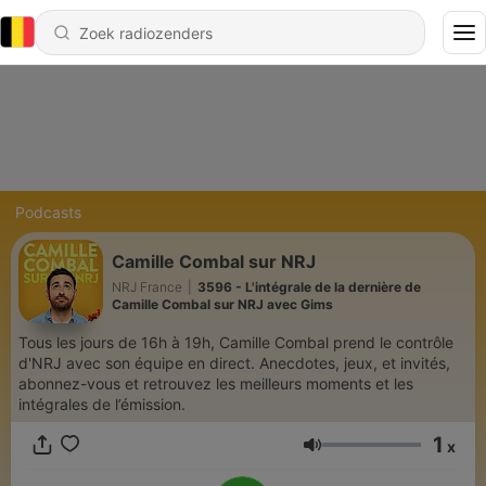
Podcasts
Camille Combal sur NRJ
NRJ France
|
3596 - L'intégrale de la dernière de
Camille Combal sur NRJ avec Gims
Tous les jours de 16h à 19h, Camille Combal prend le contrôle
d'NRJ avec son équipe en direct. Anecdotes, jeux, et invités,
abonnez-vous et retrouvez les meilleurs moments et les
intégrales de l’émission.
1
x
Volume