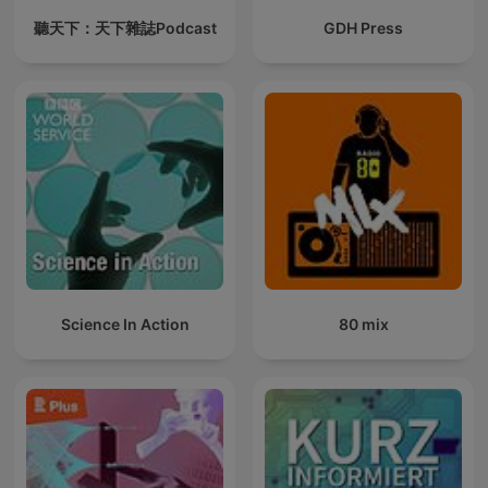
聽天下：天下雜誌Podcast
GDH Press
Science In Action
80 mix