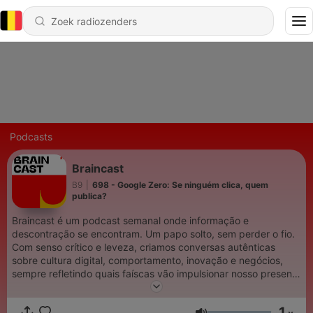
Podcasts
Braincast
B9
|
698 - Google Zero: Se ninguém clica, quem
publica?
Braincast é um podcast semanal onde informação e
descontração se encontram. Um papo solto, sem perder o fio.
Com senso crítico e leveza, criamos conversas autênticas
sobre cultura digital, comportamento, inovação e negócios,
sempre refletindo quais faíscas vão impulsionar nosso presente
e futuro.
1