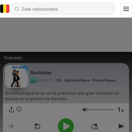
Podcasts
Bachatas
Patolin72
|
28 - Darte Un Beso - Prince Royce
En este programa se va ha presentar una gran variedad de
música en el género de Bachata.
1
x
Volume