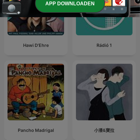
APP DOWNLOADEN
Hawi D'Ehre
Rádió 1
Pancho Madrigal
小潘&寶拉