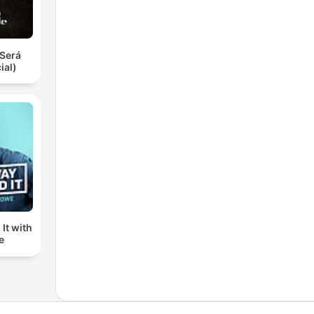
Será
ial)
It with
e