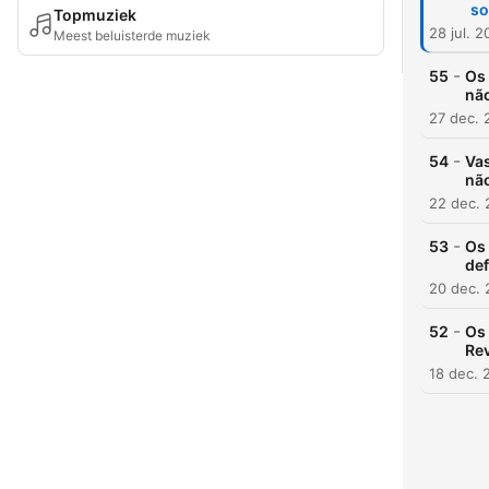
so
Topmuziek
28 jul. 
Meest beluisterde muziek
-
55
Os 
não
27 dec. 
-
54
Va
não
22 dec.
-
53
Os 
def
20 dec.
-
52
Os 
Re
18 dec. 