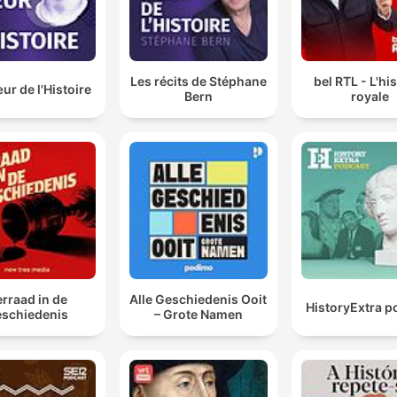
Les récits de Stéphane
bel RTL - L'hi
r de l'Histoire
Bern
royale
rraad in de
Alle Geschiedenis Ooit
HistoryExtra p
schiedenis
– Grote Namen