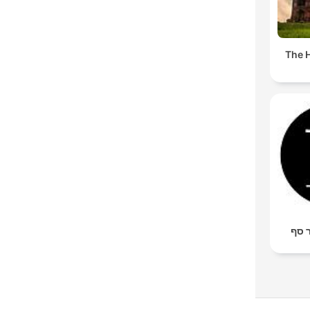
The H
ר סף