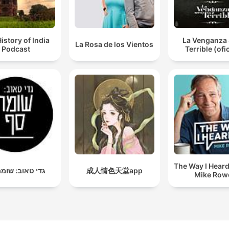
istory of India
La Venganza 
La Rosa de los Vientos
Podcast
Terrible (ofic
The Way I Heard 
גדי טאוב: שומ
成人情色天堂app
Mike Row