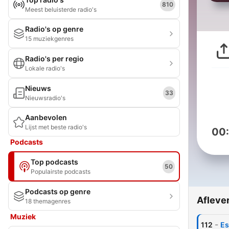
810
Meest beluisterde radio's
Radio's op genre
15 muziekgenres
Radio's per regio
Lokale radio's
Nieuws
33
Nieuwsradio's
Aanbevolen
Lijst met beste radio's
00
Podcasts
Top podcasts
50
Populairste podcasts
Podcasts op genre
Afleve
18 themagenres
Muziek
-
112
Es