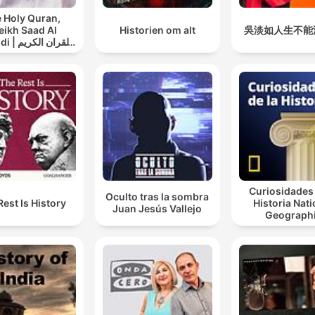
 Holy Quran,
eikh Saad Al
Historien om alt
吳淡如人生不能
القران ال
سعد الغامدي
Curiosidades 
Oculto tras la sombra
Rest Is History
Historia Nati
Juan Jesús Vallejo
Geograph