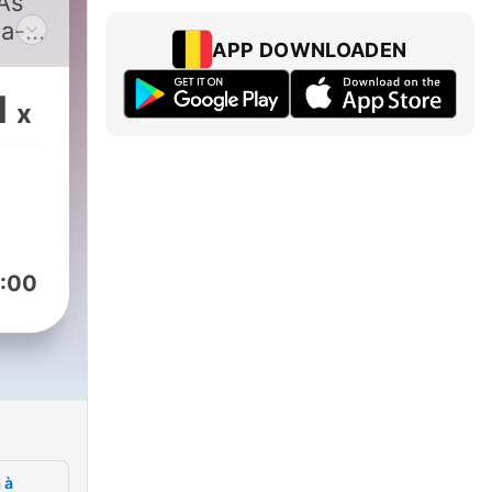
As
ia-
APP DOWNLOADEN
ante
1
x
 Rui
ro.
:00
 à