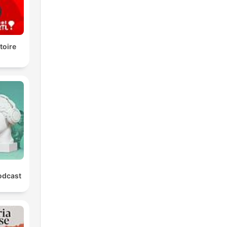
stoire
odcast