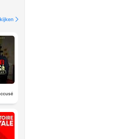
kijken
'accusé