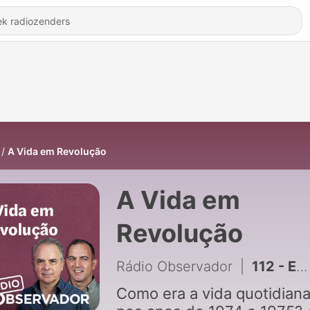
A Vida em Revolução
A Vida em
Revolução
Rádio Observador
|
112 - Estreia. "A vida dupla do espião traidor". Episódio 1: Há uma toupeira à solta no SIS
Como era a vida quotidian