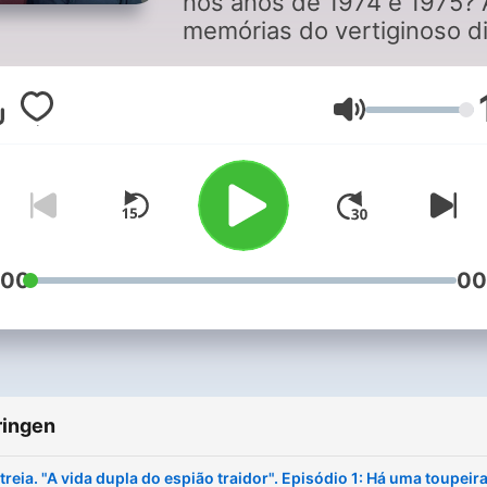
nos anos de 1974 e 1975? 
memórias do vertiginoso d
a-dia nas várias áreas da
sociedade portuguesa dur
o PREC. Programa de
Volume
entrevistas conduzidas por
Ramos e Pedro Jorge Cast
:00
00
ringen
treia. "A vida dupla do espião traidor". Episódio 1: Há uma toupeira