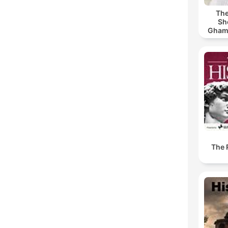
The
Sh
Ghamdi | كريم
The 