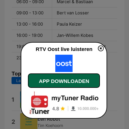
06:00 - 09:00
Marcel & Bastiaan
09:00 - 13:00
Bert van Losser
13:00 - 16:00
Paula Keizer
16:00 - 19:00
Jan-Willem Kobes
19:00 - 23:00
De Avond bij Radio Oost
RTV Oost live luisteren
23:00 - 00:00
Met het oog op morgen
Top nummers
Laatste 7 dagen
Laatste 30 dagen
APP DOWNLOADEN
Een dagje Flierefluiter
1
De Flierefluiter
Een Robot
2
Tim Koehoorn