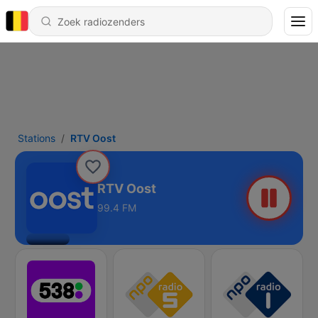
Stations
RTV Oost
RTV Oost
99.4 FM