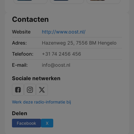
nooit
jonge
voorbij
ogen
Contacten
Website
http://www.oost.nl/
Adres:
Hazenweg 25, 7556 BM Hengelo
Telefoon:
+31 74 2456 456
E-mail:
info@oost.nl
Sociale netwerken
Werk deze radio-informatie bij
Delen
Facebook
X