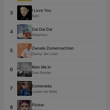
I Love You
3
Rani
Dai Dai Dai
4
Robertino
Zwoele Zomernachten
5
Danny Van Loon
Rein Me In
6
Sam Fender
Esmeralda
7
Justen de Wildt
Flicker
8