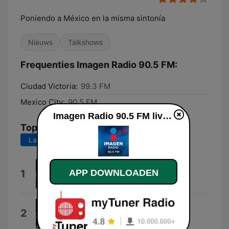
Poniendo a México en la misma sintonía
Nieuws
Talkshows
Frequenties Imagen Radio 90.5 FM:
Ciudad Victoria:
99.3 FM
Mexico City:
90.5 FM
Imagen Radio 90.5 FM live luisteren
Top nummers
Laatste 7 dagen
Laatste 30 dagen
Chase
1
APP DOWNLOADEN
Igor Khainskyi
Drive Fast
2
Daniel Backes