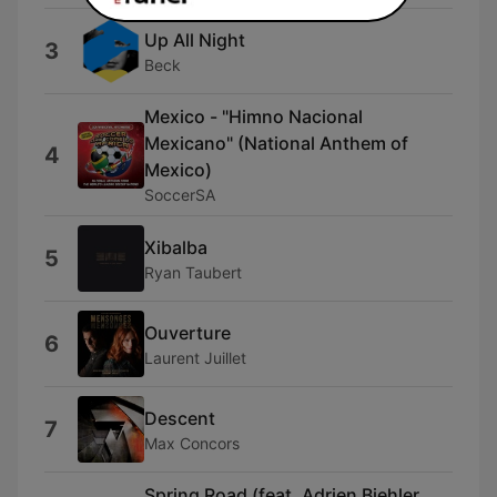
Up All Night
3
Beck
Mexico - "Himno Nacional
Mexicano" (National Anthem of
4
Mexico)
SoccerSA
Xibalba
5
Ryan Taubert
Ouverture
6
Laurent Juillet
Descent
7
Max Concors
Spring Road (feat. Adrien Biehler,