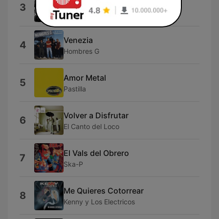
El Final
3
Rostros Ocultos
Venezia
4
Hombres G
Amor Metal
5
Pastilla
Volver a Disfrutar
6
El Canto del Loco
El Vals del Obrero
7
Ska-P
Me Quieres Cotorrear
8
Kenny y Los Electricos