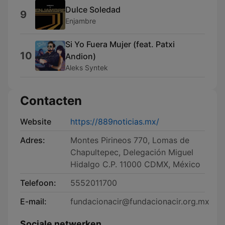
Dulce Soledad
9
Enjambre
Si Yo Fuera Mujer (feat. Patxi
10
Andion)
Aleks Syntek
Contacten
Website
https://889noticias.mx/
Adres:
Montes Pirineos 770, Lomas de
Chapultepec, Delegación Miguel
Hidalgo C.P. 11000 CDMX, México
Telefoon:
5552011700
E-mail:
fundacionacir@fundacionacir.org.mx
Sociale netwerken