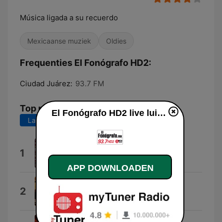
Música ligada a su recuerdo
Mexicaanse muziek
Oldies
Frequenties El Fonógrafo HD2:
Ciudad Juárez:
93.7 FM
Top nummers
El Fonógrafo HD2 live luisteren
Laatste 7 dagen
Laatste 30 dagen
Rocio Durcal Tribute
1
Txaranga Katxi
APP DOWNLOADEN
Adios, Adios, Amor
2
Los Grandes de Durango