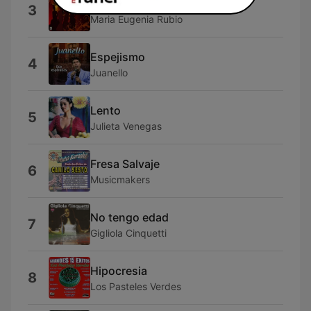
Daño
3
Maria Eugenia Rubio
Espejismo
4
Juanello
Lento
5
Julieta Venegas
Fresa Salvaje
6
Musicmakers
No tengo edad
7
Gigliola Cinquetti
Hipocresia
8
Los Pasteles Verdes