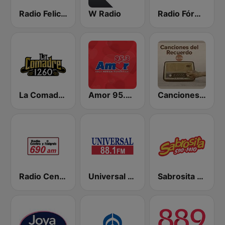
Radio Felicidad 1180 AM
W Radio
Radio Fórmula 103.3 FM
La Comadre 1260 AM
Amor 95.3 FM
Canciones del Recuerdo DJec
Radio Centro y El Fonógrafo
Universal 88.1 FM
Sabrosita 590 AM