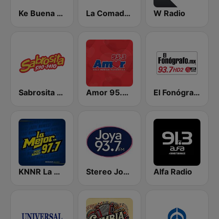
Ke Buena 92.9 FM
La Comadre 1260 AM
W Radio
Sabrosita 590 AM
Amor 95.3 FM
El Fonógrafo HD2
KNNR La Mejor 97.7 FM
Stereo Joya FM
Alfa Radio