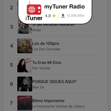
La Clika De Tijuana
2
Los Tucanes de Tijuana
Si las Miradas Mataran
3
Ansia
Los de 100pre
4
Los Dos Carnales
Tu Eres Mi Dios
5
Flor Yuridia
PORQUE SIGUES AQUI?
6
Alex Dv
Ritmo Imponente
7
La Imponente Vientos de Jalisco