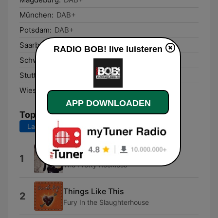
München:
DAB+
Potsdam:
DAB+
Saarbrücken:
DAB+
RADIO BOB! live luisteren
Schwerin:
DAB+
Stuttgart:
DAB+
Wiesbaden:
DAB+
APP DOWNLOADEN
Top nummers
Laatste 7 dagen
Laatste 30 dagen
You
1
The Pretty Reckless
Things Like This
2
Fury In the Slaughterhouse