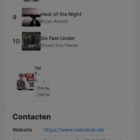
Heat of the Night
9
Bryan Adams
Six Feet Under
10
Smash Into Pieces
Tattoo
Tales
–
RADIO BOB! - Aflevering 62
Der
10 Nov 2022
RADIO
67 min
BOB!
Tattoo
Podcast
Contacten
Website
https://www.radiobob.de/