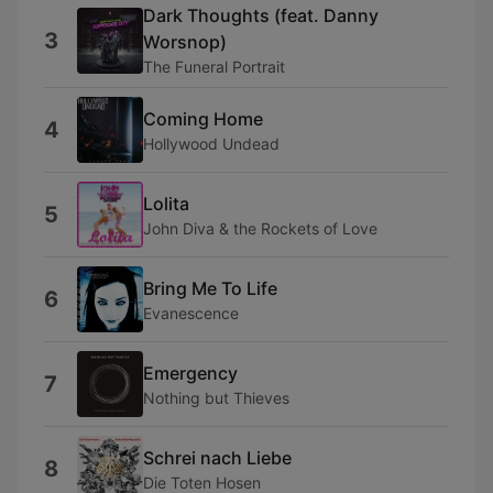
Dark Thoughts (feat. Danny
3
Worsnop)
The Funeral Portrait
Coming Home
4
Hollywood Undead
Lolita
5
John Diva & the Rockets of Love
Bring Me To Life
6
Evanescence
Emergency
7
Nothing but Thieves
Schrei nach Liebe
8
Die Toten Hosen