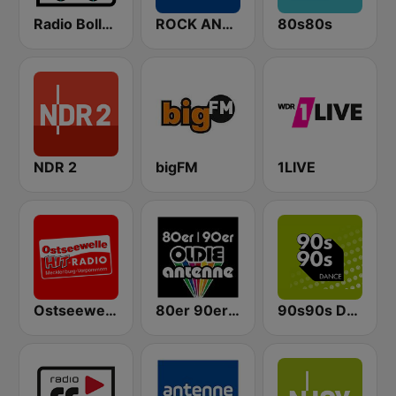
Radio Bollerwagen
ROCK ANTENNE
80s80s
NDR 2
bigFM
1LIVE
Ostseewelle Hit-Radio 105.6
80er 90er OLDIE ANTENNE
90s90s Dance