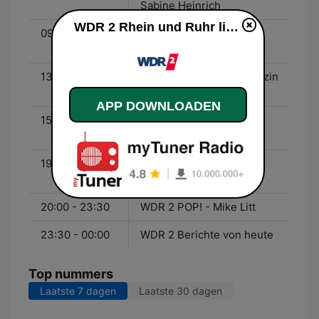
Sabine Heinrich
WDR 2 Rhein und Ruhr live luisteren
09:00 - 13:00
WDR 2 Der Vormittag -
Jürgen Mayer
13:00 - 15:00
WDR 2 Das Mittagsmagazin
- Ralph Günther
APP DOWNLOADEN
15:00 - 19:00
WDR 2 Der Nachmittag -
Thorsten Schorn
19:00 - 20:00
WDR 2 Jörg Thadeusz -
Jörg Thadeusz
20:00 - 23:30
WDR 2 POP! - Mike Litt
23:30 - 00:00
WDR 2 Berichte von heute
Top nummers
Laatste 7 dagen
Laatste 30 dagen