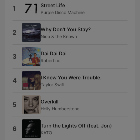
Street Life
1
Purple Disco Machine
Why Don't You Stay?
2
Nico & the Known
Dai Dai Dai
3
Robertino
I Knew You Were Trouble.
4
Taylor Swift
Overkill
5
Holly Humberstone
Turn the Lights Off (feat. Jon)
6
KATO