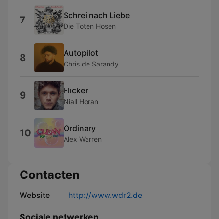
Schrei nach Liebe
7
Die Toten Hosen
Autopilot
8
Chris de Sarandy
Flicker
9
Niall Horan
Ordinary
10
Alex Warren
Contacten
Website
http://www.wdr2.de
Sociale netwerken