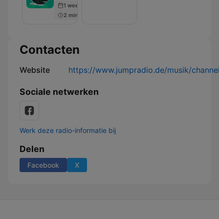
1 week ago
Ostens
auf
2 min
–
dem
MDR
Prüfstand
JUMP
–
MDR
Contacten
JUMP
Website
https://www.jumpradio.de/musik/channel/
Sociale netwerken
Werk deze radio-informatie bij
Delen
Facebook
X