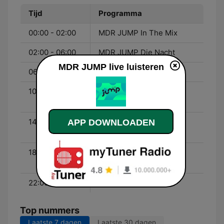
Tijd
Programma
00:00 - 02:00
MDR JUMP In The Mix
02:00 - 06:00
MDR JUMP Die Nacht
MDR JUMP live luisteren
06:00 - 10:00
MDR JUMP Am Morgen
10:00 - 14:00
MDR JUMP Am
Wochenende
14:00 - 18:00
MDR JUMP Am
APP DOWNLOADEN
Wochenende
18:00 - 22:00
MDR JUMP Die
Pendlershow
22:00 - 00:00
MDR JUMP Die Nacht
Top nummers
Laatste 7 dagen
Laatste 30 dagen