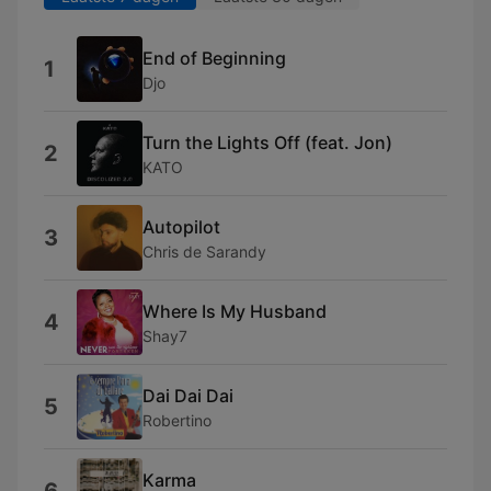
End of Beginning
1
Djo
Turn the Lights Off (feat. Jon)
2
KATO
Autopilot
3
Chris de Sarandy
Where Is My Husband
4
Shay7
Dai Dai Dai
5
Robertino
Karma