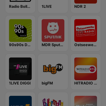
Radio Bollerwagen
1LIVE
NDR 2
90s90s Dance
MDR Sputnik
Ostseewelle Hit-Radio 105.6
1LIVE DIGGI
bigFM
HITRADIO RTL Sachsen