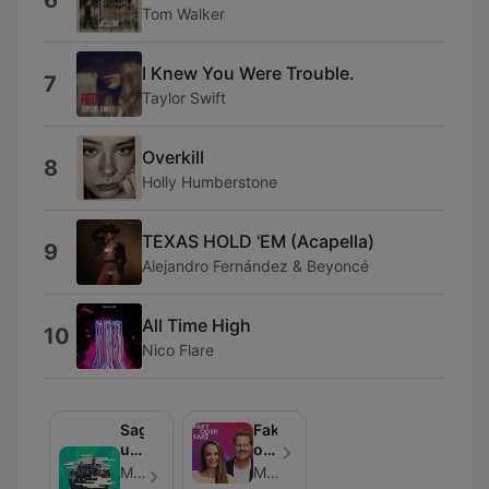
6
Tom Walker
I Knew You Were Trouble.
7
Taylor Swift
Overkill
8
Holly Humberstone
TEXAS HOLD 'EM (Acapella)
9
Alejandro Fernández & Beyoncé
All Time High
10
Nico Flare
Sagen
Fakt
und
oder
Mythen
Fake:
Mitteldeutscher Rundfunk - Aflevering 60
Mitteldeutscher Rundfunk
des
Internetmythen