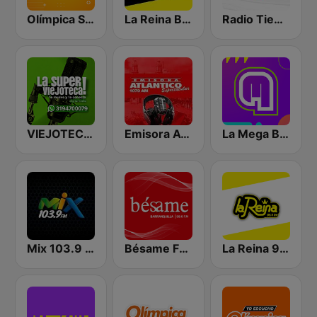
Olímpica Stereo Barranquilla 92.1 FM
La Reina Barranquilla
Radio Tiempo Barranquilla
VIEJOTECA "para Beber y Gozar"
Emisora Atlantico
La Mega Bogotá
Mix 103.9 FM
Bésame FM Barranquilla
La Reina 95.5 Cartagena