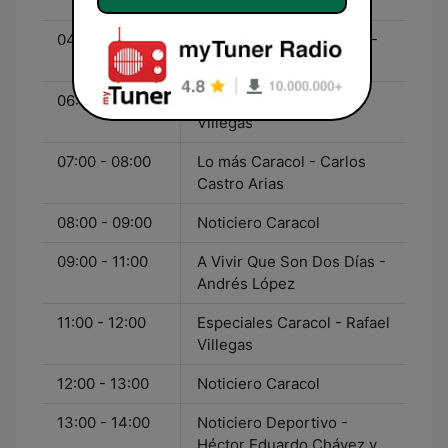
Sarmiento
04:00 - 06:00
A Vivir que son dos días -
Andrés López
06:00 - 07:00
Café Caracol - Rafael
Villegas
07:00 - 08:00
Lo más Caracol - Carlos
Castro Arias
08:00 - 09:00
Noticiero Caracol
09:00 - 11:00
A Vivir Que Son Dos Días -
Andrés López
11:00 - 12:00
Especiales Caracol - Rafael
Villegas
12:00 - 13:00
Noticiero Caracol
13:00 - 14:00
Noticiero Deportivo -
Héctor Eduardo Chávez y