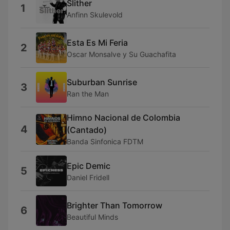
Slither
1
Anfinn Skulevold
Esta Es Mi Feria
2
Oscar Monsalve y Su Guachafita
Suburban Sunrise
3
Ran the Man
Himno Nacional de Colombia
4
(Cantado)
Banda Sinfonica FDTM
Epic Demic
5
Daniel Fridell
Brighter Than Tomorrow
6
Beautiful Minds