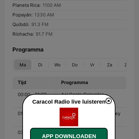
Planeta Rica:
1100 AM
Popayán:
1330 AM
Quibdó:
91.3 FM
Ríohacha:
91.7 FM
Programma
Ma
Di
Wo
Do
Vr
Za
Zo
Tijd
Programma
00:00 - 01:00
Así Canta Colombia -
Gabriel Muñoz López
Caracol Radio live luisteren
01:00 - 03:00
Una voz en el camino - Ley
Martin
03:00 - 04:00
En Familia - Judith
APP DOWNLOADEN