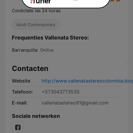
Conéctate las 24 horas
Adult Contemporary
Frequenties Vallenata Stereo:
Barranquilla:
Online
Contacten
Website
http://www.vallenatastereocolombia.bl
Telefoon:
+573043773535
E-mail:
vallenatastereo91@gmail.com
Sociale netwerken