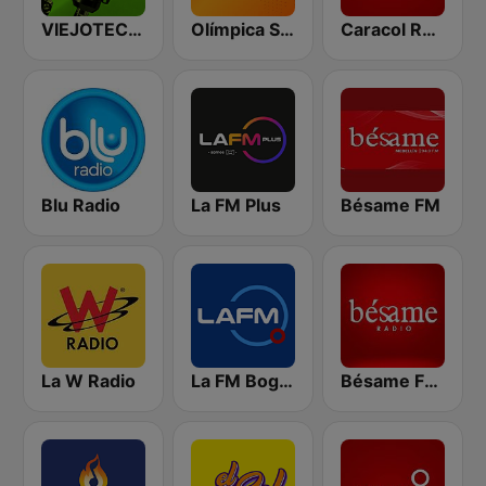
VIEJOTECA "para Beber y Gozar"
Olímpica Stereo - Medellín 104.9 FM
Caracol Radio
Blu Radio
La FM Plus
Bésame FM
La W Radio
La FM Bogotá
Bésame FM Bogotá