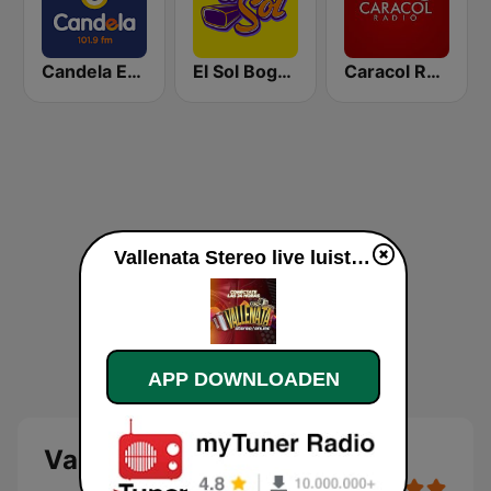
Candela Estereo 101.9 FM
El Sol Bogotá
Caracol Radio Medellín
Vallenata Stereo live luisteren
APP DOWNLOADEN
Vallenata Stereo