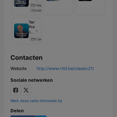
:
le
2 days ago
votre
Détour
5 min
émission
!
cuisine
Tendances
Première
RTBF - Aflevering 69
11 Jun 2026
Contacten
Website
http://www.rtbf.be/classic21/
Sociale netwerken
Werk deze radio-informatie bij
Delen