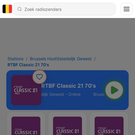
Stations
Brussels Hoofdstedelijk Gewest
RTBF Classic 21 70's
RTBF Classic 21 70's
Brussels Hoofdstedelijk Gewest - Online