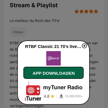
Stream & Playlist
Le meilleur du Rock des 70's!
Oldies
RTBF Classic 21 70's is een digitaal radiostation van
RTBF Classic 21 70's live luisteren
de Belgische publieke omroep dat zich volledig
richt op de rockmuziek uit de jaren zeventig. Het
aanbod concentreert zich op de diverse stromingen
die dit decennium hebben gevormd, variërend van
APP DOWNLOADEN
de opkomst van de hardrock en progressieve rock
tot de doorbraak van punk en glamrock. De zender
brengt een selectie van zowel wereldberoemde
anthems als minder bekende nummers die de
muzikale diversiteit van de seventies
vertegenwoordigen.