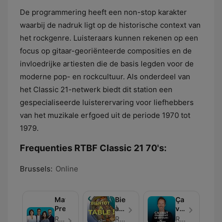
De programmering heeft een non-stop karakter
waarbij de nadruk ligt op de historische context van
het rockgenre. Luisteraars kunnen rekenen op een
focus op gitaar-georiënteerde composities en de
invloedrijke artiesten die de basis legden voor de
moderne pop- en rockcultuur. Als onderdeel van
het Classic 21-netwerk biedt dit station een
gespecialiseerde luisterervaring voor liefhebbers
van het muzikale erfgoed uit de periode 1970 tot
1979.
Frequenties RTBF Classic 21 70's:
Brussels:
Online
Matin
Bientôt
Ça
Première
à
vaut
table
vraiment
RTBF - Aflevering 107
RTBF
RTBF