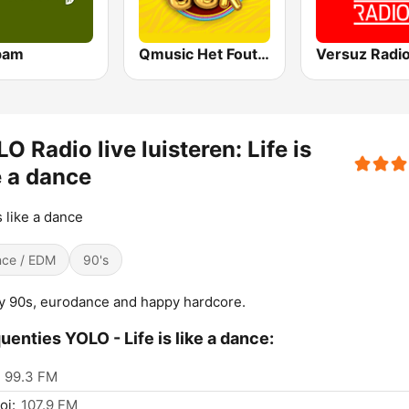
bam
Qmusic Het Foute Uur
Versuz Radi
O Radio live luisteren: Life is
e a dance
s like a dance
ce / EDM
90's
 90s, eurodance and happy hardcore.
uenties YOLO - Life is like a dance:
99.3 FM
oi:
107.9 FM