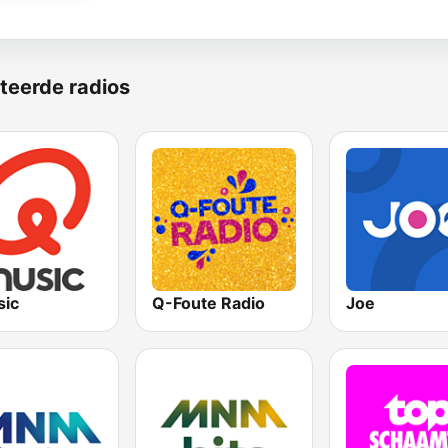
teerde radios
ic
Q-Foute Radio
Joe