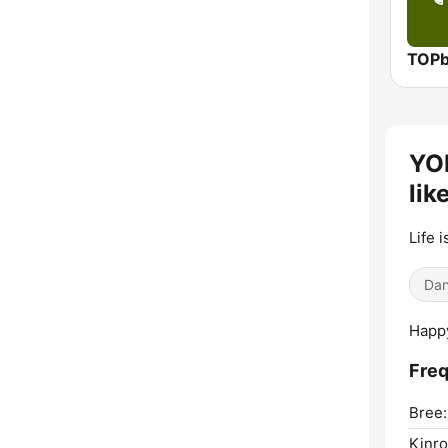
TOP
YOL
lik
Life i
Dan
Happy
Freq
Bree:
Kinro