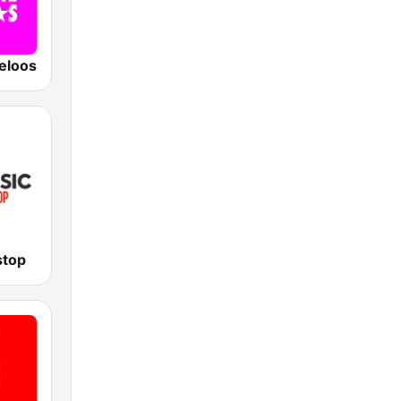
eloos
stop