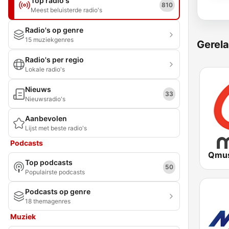
Top radio's
810
Meest beluisterde radio's
Radio's op genre
15 muziekgenres
Gerela
Radio's per regio
Lokale radio's
Nieuws
33
Nieuwsradio's
Aanbevolen
Lijst met beste radio's
Podcasts
Qmus
Top podcasts
50
Populairste podcasts
Podcasts op genre
18 themagenres
Muziek