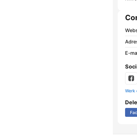
Co
Webs
Adre
E-mai
Soci
Werk 
Del
Fa