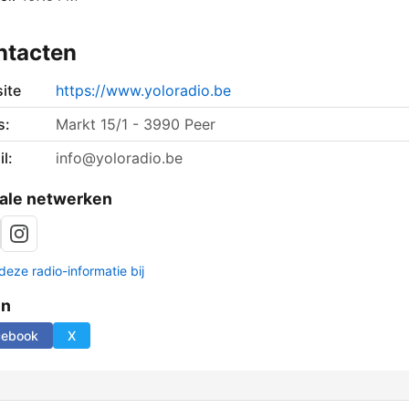
ntacten
ite
https://www.yoloradio.be
s:
Markt 15/1 - 3990 Peer
l:
info@yoloradio.be
ale netwerken
deze radio-informatie bij
en
cebook
X