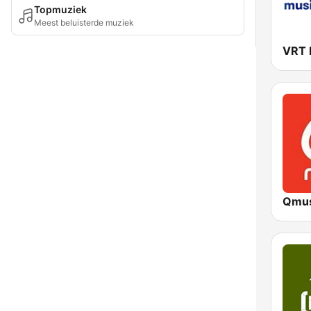
Topmuziek
Meest beluisterde muziek
VRT
Qmus