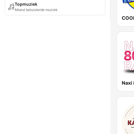
Topmuziek
Meest beluisterde muziek
COOL
Naxi