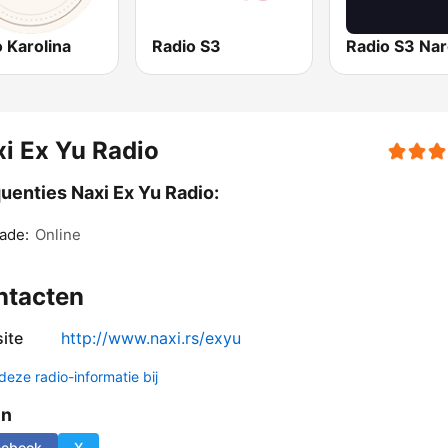
 Karolina
Radio S3
Radio S3 Nar
i Ex Yu Radio
uenties Naxi Ex Yu Radio:
ade:
Online
ntacten
ite
http://www.naxi.rs/exyu
deze radio-informatie bij
en
cebook
X