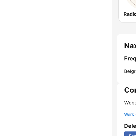
Radio
Nax
Freq
Belgr
Co
Webs
Werk 
Del
Fa