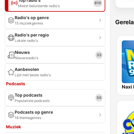
Top radio's
810
Meest beluisterde radio's
Radio's op genre
Gerela
15 muziekgenres
Radio's per regio
Lokale radio's
Nieuws
33
Nieuwsradio's
Aanbevolen
Lijst met beste radio's
Podcasts
Top podcasts
50
Populairste podcasts
Podcasts op genre
18 themagenres
Muziek