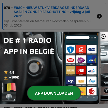
-
979
#980 - NIEUW STUK VIERDAAGSE INDERDAAD
SAAI EN ZONDER BESCHUTTING - vrijdag 3 juli
2026
Gijs Groenteman en Marcel van Roosmalen bespreken hun vermoeidheid na een intensief jaar en de komst van de vakantie. De aflevering behandelt diverse actuele onderwerpen, van de voordelen van thuisbatterijen en de nieuwe wachttijden op Schiphol tot de opkomst van fatbikes in Almere en de politieke besluitvorming in het Vaticaan. Daarnaast reflecteren ze op de kwaliteit van de journalistiek en de impact van de stop op fysieke PlayStation-spellen door Sony.
03 jul. 2026
-
978
#979 - NIJENHUIS EN REMARQUE ZETTEN BIJL IN
9 TOT 5-MENTALITEIT AD-JOURNALISTEN -
donderdag 2 juli 2026
In deze aflevering bespreken Gijs en Marcel de invoering van een kleiner stembiljet bij de Europese verkiezingen en de impact van MadSleeps producten op slaapcomfort. Daarnaast behandelen ze het nieuws over de lagere hekken op de Hoge Veluwe om de wildstand te reguleren. Verder wordt het 'IJzerenhekkenakkoord' op de Veluwe en de impact op de natuur en bewoners besproken, evenals de acteerprestaties in de serie Baantje. Tot slot wordt de kritiek van journalist Hans Nijhuis op de werkethiek van de nieuwe generatie journalisten en lokale tradities in Velp behandeld.
02 jul. 2026
-
977
#978 - TOXISCHE WERKSFEER IN ZEIST JAAGT
RONALD KOEMAN WEG - woensdag 1 juli 2026
Gijs Groenteman en Marcel van Roosmalen bespreken de impact van schermtijd op jonge kinderen en de voordelen van grote schermen, gevolgd door een aanbieding voor MadSleeps matrassen. Daarnaast wordt er gekeken naar de protesten in de Arnhemse wijk Geitenkamp tegen een 24-uurs sportschool. De sprekers behandelen diverse nieuwsitems, van de Olympische Spelen in Heerenveen en de zakelijke strategieën van Donald Trump tot de stijgende kosten voor pakketjes uit China. Tot slot wordt de kritische sfeer binnen de KNVB en de impact van speculaties over de bondscoach besproken.
01 jul. 2026
-
976
#977 - JUSTIN KLUIVERT HAD PENALTY BETER
MOETEN MIKKEN - dinsdag 30 juni 2026
APP DOWNLOADEN
Gijs Groenteman en Marcel van Roosmalen bespreken de teleurstellende prestaties van het Nederlands voetbalelftal tijdens het WK, met specifieke aandacht voor gemiste penalty's. Daarnaast behandelen ze diverse nieuwsitems, waaronder de spanning op het Arnhemse stroomnet, een fraudezaak bij Netflix en de kritiek van Tom de Graaf op het politieke systeem. Verder gaan de sprekers in op de problematiek van anonieme bronnen in de journalistiek en de impact daarvan op reputaties. Ook worden diverse nieuwtjes gedeeld, zoals een fietsongeluk van Thijs van den Brink.
30 jun. 2026