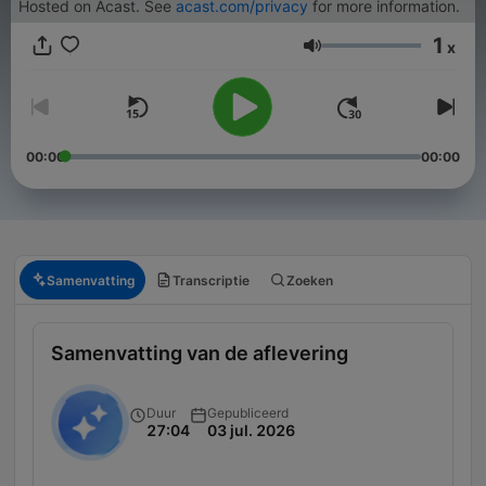
Hosted on Acast. See
acast.com/privacy
for more information.
1
x
Volume
00:00
00:00
Samenvatting
Transcriptie
Zoeken
Samenvatting van de aflevering
Duur
Gepubliceerd
27:04
03 jul. 2026