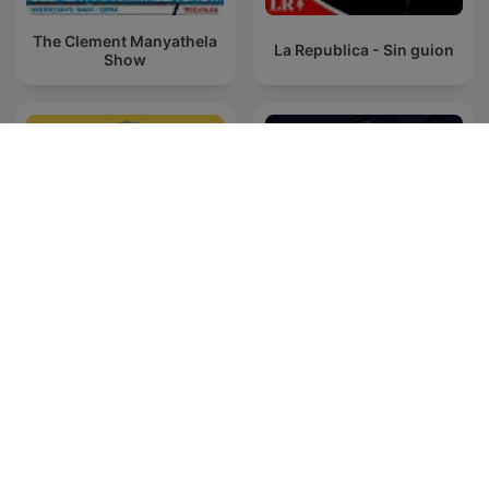
The Clement Manyathela
La Republica - Sin guion
Show
The Last Word with
SONDHI TALK
Lawrence O’Donnell