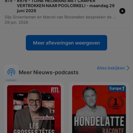
-
975
#976 - TOINE HEIJMANS MET CAMPER
VERTROKKEN NAAR POOLCIRKEL! - maandag 29
juni 2026
Gijs Groenteman en Marcel van Roosmalen bespreken de extreme hitte in Oostenrijk en de impact daarvan op het dagelijks leven. Daarnaast gaat het gesprek over de staat van de grasmat in het GelreDome van Vitesse en de moeizame relatie tussen de club en de KNVB. De podcast behandelt verder diverse onderwerpen, variërend van de impact van Dentalfit op bekende voetballers en technologische vooruitgang in de Oekraïense oorlog tot de nieuwe journalistieke serie van Twan Heijmans. Tot slot wordt er stilgestaan bij de Spaanse vernieuwing bij Ajax en de verwachtingen voor de wedstrijd tussen Nederland en Marokko.
29 jun. 2026
Meer afleveringen weergeven
Alles bekijken
Meer Nieuws-podcasts