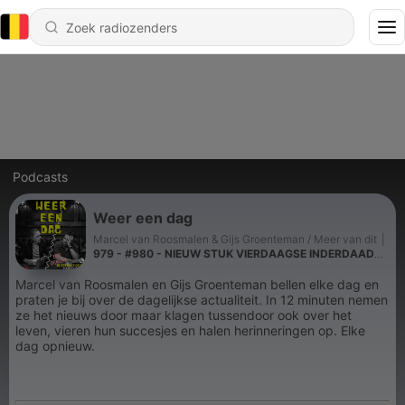
Podcasts
Weer een dag
Marcel van Roosmalen & Gijs Groenteman / Meer van dit
|
979 - #980 - NIEUW STUK VIERDAAGSE INDERDAAD
SAAI EN ZONDER BESCHUTTING - vrijdag 3 juli 2026
Marcel van Roosmalen en Gijs Groenteman bellen elke dag en
praten je bij over de dagelijkse actualiteit. In 12 minuten nemen
ze het nieuws door maar klagen tussendoor ook over het
leven, vieren hun succesjes en halen herinneringen op. Elke
dag opnieuw.