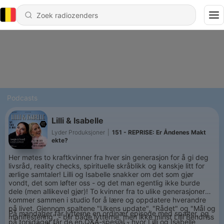
Podcasts
Lilli & Isabelle
Lyder Produksjoner
|
151 - REPRISE: Er Åndenes Makt
ekte?
Her møtes to kraftkvinner fra hver sin generasjon for å gi deg
livsråd, reality checks, spirituelle skråblikk og kanskje litt for
ærlige samtaler! Lilli og Isabelle snakker om det som gjør
vondt, det som løfter oss - og det man egentlig ikke burde
dele (men allikevel gjør)! To kvinner fra to ulike generasjoner
kommer sammen i studio for å lære og oppdatere hverandre
på livet. Gjennom spaltene "Ukens update", "Rådet" og "Mål og
På mandager får lytterne en ordinær episode med spalter, og
manifestering" - blir både lytterne, men ikke minst Lilli Bendriss
på torsdager får de en Q&A-spesial - hvor Lilli og Isabelle