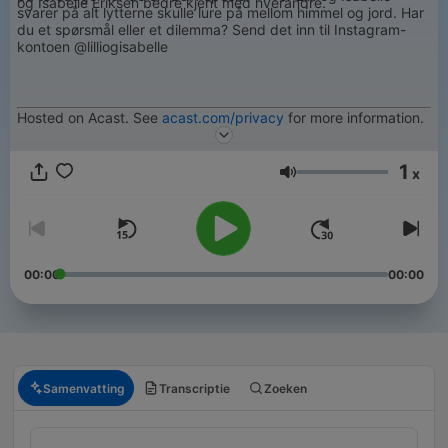
og Isabelle Eriksen bedre kjent med hverandre.
svarer på alt lytterne skulle lure på mellom himmel og jord. Har
du et spørsmål eller et dilemma? Send det inn til Instagram-
kontoen @lilliogisabelle
Hosted on Acast. See
acast.com/privacy
for more information.
1
x
Volume
00:00
00:00
Samenvatting
Transcriptie
Zoeken