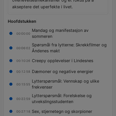
overlevelsesmekanismer og et fokus på å
akseptere det uperfekte i livet.
Hoofdstukken
Mandag og manifestasjon av
00:00:00
sommeren
Spørsmål fra lytterne: Skrekkfilmer og
00:06:02
Åndenes makt
Creepy opplevelser i Lindesnes
00:10:26
Dæmoner og negative energier
00:12:58
Lytterspørsmål: Vennskap og ulike
00:15:55
frekvenser
Lytterspørsmål: Forelskelse og
00:22:59
utvekslingsstudenten
Sex, stjernetegn og skorpioner
00:27:18