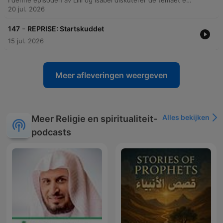
I denne episoden av Lilli og Isabel diskuterer de temaet egenkjærlighet, inspirert av en gåte fra Lilli. De utforsker hvordan selvsnakk og ironi kan påvirke selvbildet, og deler personlige styrker og ambisjoner. Samtalen går videre til å dele traumatiske erfaringer knyttet til overgrep, de langsiktige psykologiske ettervirkningene av traumer, og hvordan man setter grenser i møte med trakassering på arbeidsplassen. Episoden avsluttes med ukens manifestasjon om selvmedfølelse.
20 jul. 2026
-
147
REPRISE: Startskuddet
15 jul. 2026
Meer afleveringen weergeven
Alles bekijken
Meer Religie en spiritualiteit-
podcasts