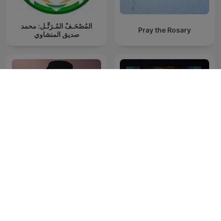
المُصْحَـفْ المُـرَتَّـل: محمد
Pray the Rosary
صديق المنشاوي
深度睡眠|解压|冥想|疗愈养
ΑΘΩΝΙΚΗ ΜΑΡΤΥΡΙΑ
生|艺术疗愈|白噪音|助眠音
乐|轻音乐|苏阳阳频道