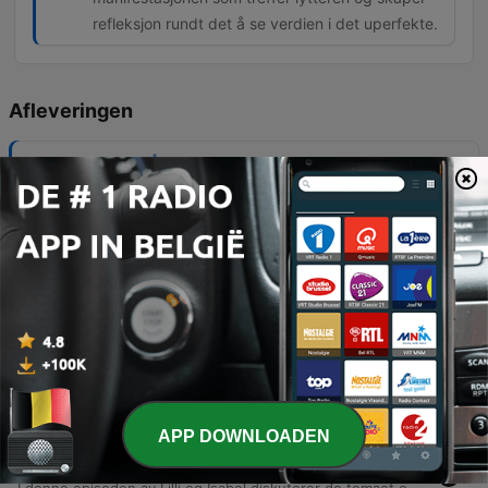
refleksjon rundt det å se verdien i det uperfekte.
Afleveringen
-
151
REPRISE: Er Åndenes Makt ekte?
Isabel og Lillie starter episoden med å snakke om sommerens manifestasjoner før de dykker ned i Lillies paranormale opplevelser fra 'Åndenes makt' og samtaler om negative energier. De diskuterer også hvordan personlig utvikling kan endre vennskap, samt gir råd om kjærlighet og forhold. Videre utforsker de temaer som stjernetegn, sjokolade som afrodisiakum og Mandela-effekten gjennom eksempler fra populærkulturen. Episoden avsluttes med en refleksjon rundt hjernens overlevelsesmekanismer og et fokus på å akseptere det uperfekte i livet.
06 aug. 2026
-
150
REPRISE: Mexico-mareritt & sexlyst
Lilli og Isabel diskuterer sine nylige livshendelser, inkludert Isabels uventede skattesmell og forretningsvirksomhet, før samtalen beveger seg inn i intense personlige historier om nær-døden-opplevelser og møter med vold. Episoden utforsker videre spirituelle fenomene som energiske skift, advarsler rundt bruk av Ouija-brett, og hvordan høyere bevissthet påvirker kognitive funksjoner. Samtalen berører også temaer som opprettholdelse av vital energi og viktigheten av å stole på egen intuisjon fremfor AI. Episoden avsluttes med en sesjon for målsetting og manifestasjon, der vertene deler en felles bekreftelse for uken.
30 jul. 2026
-
149
REPRISE: Lilli krasja med trikken & hvordan er
jorda om 200 år
Lilli og Isabel starter episoden med en gjennomgang av ukens hendelser, inkludert en lek med 'Fuck, Marry, Kill' og historier om kjendis-møter og ferieopplevelser. Samtalen utforsker temaer som manifestering, det å omfavne ufullkommenhet og betydningen av å være snill med seg selv. Programlederne diskuterer også personlige utfordringer knyttet til søvnmønstre og biologisk rytme, før de beveger seg inn i filosofiske tanker om spirituelle tegn og reinkraft. Episoden avsluttes med en inspirerende meditasjon om lys og nye muligheter.
23 jul. 2026
APP DOWNLOADEN
-
148
Isabelle åpner opp: Voldtekt, familie &
skyldfølelse