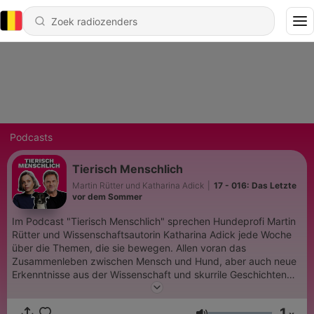
Podcasts
Tierisch Menschlich
Martin Rütter und Katharina Adick
|
17 - 016: Das Letzte
vor dem Sommer
Im Podcast "Tierisch Menschlich" sprechen Hundeprofi Martin
Rütter und Wissenschaftsautorin Katharina Adick jede Woche
über die Themen, die sie bewegen. Allen voran das
Zusammenleben zwischen Mensch und Hund, aber auch neue
Erkenntnisse aus der Wissenschaft und skurrile Geschichten
aus der Tierwelt finden einen Platz in dem Podcast. Doch auch
persönliche Anekdoten aus dem Leben der beiden zwischen
1