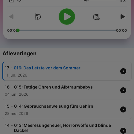
x
dem alltäglichen Leben, Fernsehstudios und Talk-Shows sowie
Volume
hilfreiche Trainingstipps für die Hundeerziehung sind
wesentlicher Bestandteil des Formats. Natürlich immer mit einer
ordentlichen Portion Humor.
00:00
00:00
Afleveringen
-
17
016: Das Letzte vor dem Sommer
11 jun. 2026
-
16
015: Fettige Ohren und Albtraumbabys
04 jun. 2026
-
15
014: Gebrauchsanweisung fürs Gehirn
28 mei 2026
-
14
013: Meeresungeheuer, Horrorwölfe und blinde
Dackel