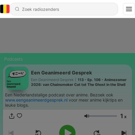
Podcasts
Een Geanimeerd Gesprek
Een Geanimeerd Gesprek
|
113 - Ep. 106 - Animezomer
2026: van Chainsmoker Cat tot The Ghost in the Shell
Een Nederlandstalige podcast over anime. Bezoek ook
www.eengeanimeerdgesprek.nl
voor meer anime kijktips en
leuke blogs.
1
x
Volume