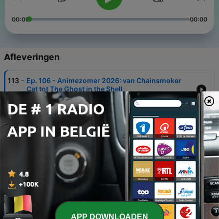
00:00
00:00
Afleveringen
-
113
Ep. 106 - Animezomer 2026: van Chainsmoker
Cat tot The Ghost in the Shell
14 jul. 2026
-
112
Ep. 105 - Husbando Wars deel 3
05 jul. 2026
-
111
Afl. 104 - Hentai op de publieke omroep
16 jun. 2026
-
110
Ep. 103 - Husbando Wars deel 2
02 jun. 2026
-
109
Ep. 102 - Husbando Wars deel 1
APP DOWNLOADEN