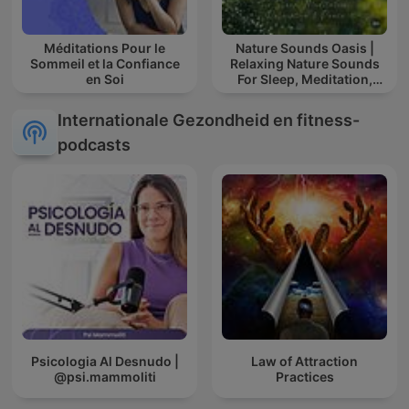
Méditations Pour le
Nature Sounds Oasis |
Sommeil et la Confiance
Relaxing Nature Sounds
en Soi
For Sleep, Meditation,
Relaxation Or Focus |
Sounds Of Nature | Sleep
Internationale Gezondheid en fitness-
Sounds, Sl
podcasts
Psicologia Al Desnudo |
Law of Attraction
@psi.mammoliti
Practices