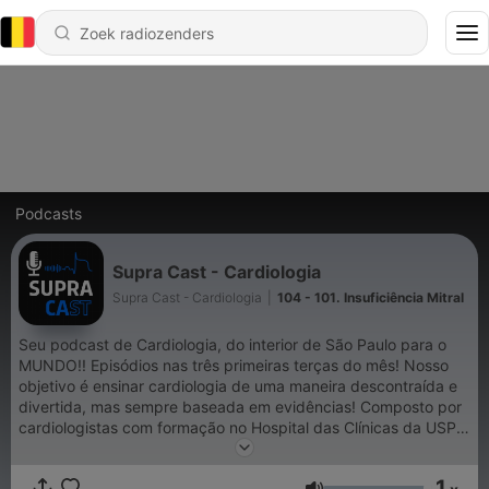
Podcasts
Supra Cast - Cardiologia
Supra Cast - Cardiologia
|
104 - 101. Insuficiência Mitral
Seu podcast de Cardiologia, do interior de São Paulo para o
MUNDO!! Episódios nas três primeiras terças do mês! Nosso
objetivo é ensinar cardiologia de uma maneira descontraída e
divertida, mas sempre baseada em evidências! Composto por
cardiologistas com formação no Hospital das Clínicas da USP
de Ribeirão Preto.
1