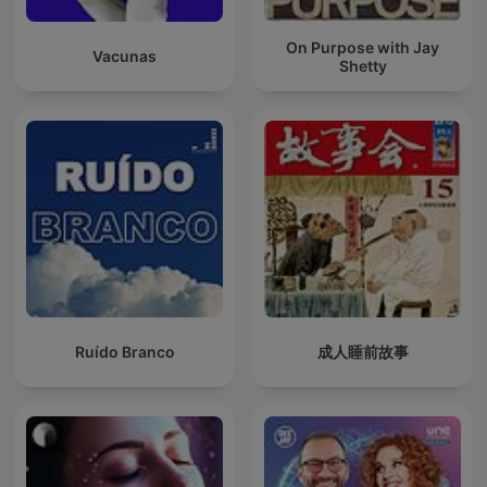
On Purpose with Jay
Vacunas
Shetty
Ruído Branco
成人睡前故事