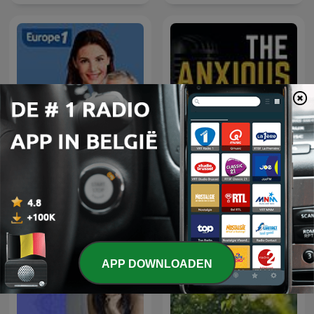
The Anxious Truth - A
Et si on en parlait
Panic, Anxiety, and Mental
Health Podcast
APP DOWNLOADEN