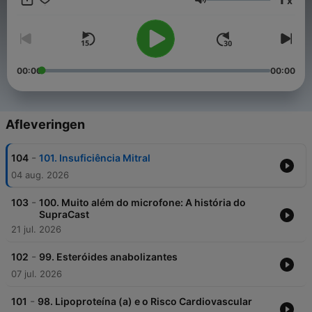
x
Volume
00:00
00:00
Afleveringen
-
104
101. Insuficiência Mitral
04 aug. 2026
-
103
100. Muito além do microfone: A história do
SupraCast
21 jul. 2026
-
102
99. Esteróides anabolizantes
07 jul. 2026
-
101
98. Lipoproteína (a) e o Risco Cardiovascular