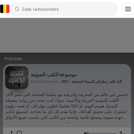
Podcasts
موسوعة الكتب الصوتية
Podcast Record
|
351 - لأنك الله: رحلة إلى السماء السابعة
انغمس في عالم من المعرفة والترفيه مع مكتبتنا الشاملة التي تضم آلاف
الكتب الصوتية العربية والأجنبية. سواء كنت تبحث عن رواية مشوقة
لتُنسيك هموم اليوم، أو كتابًا تعليميًا لتطوير مهاراتك، أو قصة ملهمة
لتحفزك على تحقيق أهدافك، فإننا نقدم لك كل ما تحتاجه. استمتع بأعلى
جودة صوتية وتصفح قائمة واسعة من الكتب التي تناسب جميع الأذواق
والأعمار. اشترك الآن واستكشف عالمًا جديدًا من المعرفة والمتعة.
Podcast Record
1