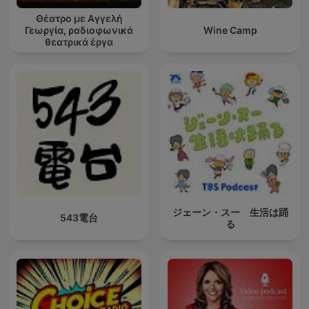
Θέατρο με Αγγελή
Γεωργία, ραδιοφωνικά
Wine Camp
θεατρικά έργα
ジェーン・スー 生活は踊
543電台
る