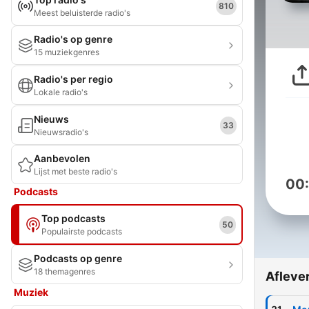
810
Meest beluisterde radio's
Radio's op genre
15 muziekgenres
Radio's per regio
Lokale radio's
Nieuws
33
Nieuwsradio's
Aanbevolen
Lijst met beste radio's
00
Podcasts
Top podcasts
50
Populairste podcasts
Podcasts op genre
18 themagenres
Afleve
Muziek