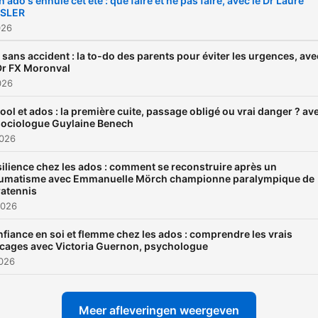
 ado s'ennuie cet été : que faire et ne pas faire, avec le Dr Laure
ISLER
souvent chaotique, parfois
026
lumineux, toujours essentie
Je suis médecin généralist
 sans accident : la to-do des parents pour éviter les urgences, ave
Dr FX Moronval
dans ce podcast, on oublie
026
injonctions et les recettes
ool et ados : la première cuite, passage obligé ou vrai danger ? av
toutes faites. On parle vrai
sociologue Guylaine Benech
explore cette période de n
2026
adolescents, si intense av
ilience chez les ados : comment se reconstruire après un
lucidité, tendresse et
aumatisme avec Emmanuelle Mörch championne paralympique de
ratennis
bienveillance. Ce ne sont p
2026
des enfants, pas encore d
fiance en soi et flemme chez les ados : comprendre les vrais
adultes. Au programme : des
cages avec Victoria Guernon, psychologue
réflexions qui secouent, d
2026
témoignages qui touchent,
outils concrets et des rega
Meer afleveringen weergeven