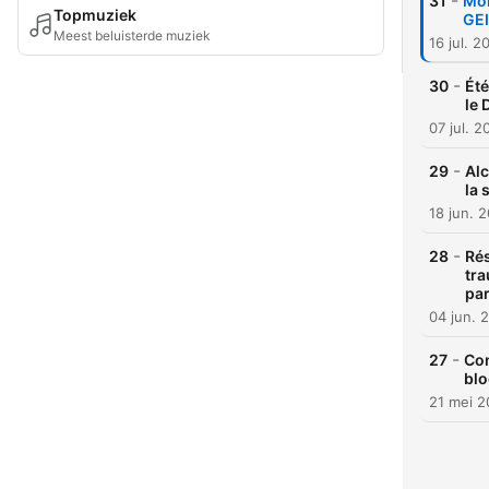
-
31
Mon
Topmuziek
GE
Meest beluisterde muziek
16 jul. 2
-
30
Été
le 
07 jul. 2
-
29
Alc
la 
18 jun. 
-
28
Rés
tr
pa
04 jun. 
-
27
Con
blo
21 mei 