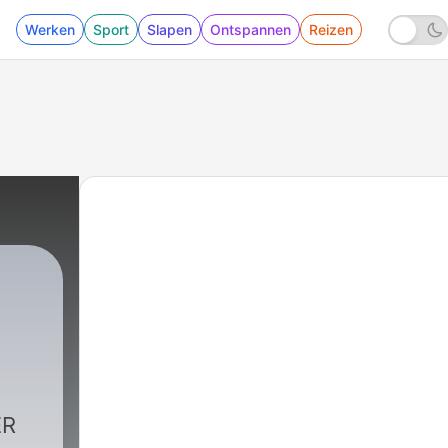
Werken
Sport
Slapen
Ontspannen
Reizen
 - Mon ado s'ennuie cet été : que faire et ne p
ER