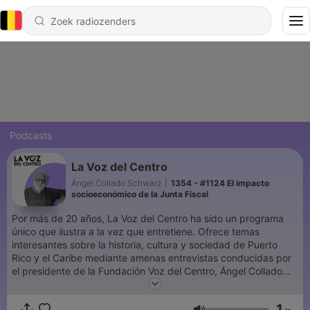
Podcasts
La Voz del Centro
Ángel Collado Schwarz
|
1354 - #1124 El impacto
socioeconómico de la Junta Fiscal
Por más de 20 años, La Voz del Centro ha sido un programa
único que ilustra a la vez que entretiene. Ofrece temas
interesantes sobre la historia, cultura y sociedad de Puerto
Rico y el Caribe mediante amenas entrevistas conducidas por
el presidente de la Fundación Voz del Centro, Ángel Collado
Schwarz. Desde el comienzo ha sido distribuido digitalmente y
eventualmente en formato podcast, siendo este pionero como
1