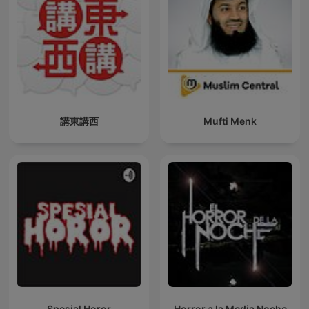
講東講西
Mufti Menk
Spesial Horor
Horror a la Media Noche