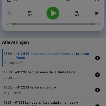
x
el primer podcast puertorriqueño. Los programas también son
Volume
trasmitidos todos los domingos por varias emisoras de radio en
Puerto Rico, Nueva York y Santo Domingo.
00:00
00:00
Afleveringen
-
1354
#1124 El impacto socioeconómico de la Junta
Fiscal
02 aug. 2026
-
1353
#1123 Los diez años de la Junta Fiscal
26 jul. 2026
-
1352
#1122 El Karso en peligro
19 jul. 2026
-
1351
#1121 La novela: "La ciudad chismosa y