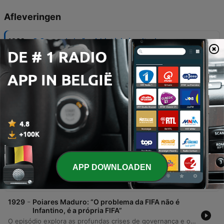
Afleveringen
-
1932
O Grupo do Leão: A história à volta de uma
mesa, num dos quadros mais icónicos da
pintura portuguesa
O historiador João MacDonald e o jornalista Paulo Baldaia discutem a pintura 'Grupo do Leão' de Columbano Bordal Pinheiro, detalhando o contexto artístico de 1885 em Portugal e a transição do conservadorismo para o naturalismo. O episódio explora a importância das figuras feminais no movimento e a história da cervejaria onde os artistas se reuniam. A conversa detalha a trajetória da Cervejaria Leão e do restaurante Leão de Ouro, analisando os elementos presentes na obra e a relação entre os artistas e o espaço. Aborda-se também como a pintura acabou por ser adquirida pelo Estado para integrar o acervo do Museu do Chiado.
09 aug. 2026
-
1931
Todos querem investigar Luís Neves, o ministro
que gasta o seu tempo a responder como
director nacional da PJ
O episódio aborda a crescente pressão política sobre o Ministro da Administração Interna, Luís Neves, no contexto das investigações e auditorias que envolvem o seu passado como Diretor Nacional da Polícia Judiciária. Através de uma conversa com a jornalista Paula Caeiro Varela, do Expresso, analisa-se o impacto destas polémicas na capacidade de comunicação do Governo e as implicações de uma auditoria ordenada pelo Ministério da Justiça à PJ. A discussão explora a tensão entre a necessidade de transparência e a estratégia de manutenção política de Luís Montenegro, avaliando se as investigações em curso podem servir para esvaziar a polémica antes da Comissão Parlamentar de Inquérito prevista para setembro.
07 aug. 2026
-
1930
No Brasil, a criminalidade violenta diminuiu mas
morreu mais gente por acção da polícia
APP DOWNLOADEN
O episódio analisa os dados alarmantes do relatório anual do Fórum Brasileiro de Segurança Pública, que revela tendências preocupantes na violência no Brasil. Enquanto o número de mortes violentas intencionais apresentou uma ligeira queda, houve um aumento significativo na letalidade policial e nos casos de feminicídio. A discussão aborda a sobre-representação de pessoas negras tanto nas vítimas de intervenções policiais quanto nos feminicídios, relacionando esses números ao racismo estrutural e à violência de género. O debate explora também o apoio de parte da população a operações policiais agressivas em favelas e os desafios do controle institucional sobre o uso da força.
06 aug. 2026
-
1929
Poiares Maduro: “O problema da FIFA não é
Infantino, é a própria FIFA”
O episódio explora as profundas crises de governança e os conflitos de interesse na FIFA, com foco no artigo de opinião de Miguel Poias Maduro publicado no Financial Times. Através de uma entrevista com o ex-presidente do Comitê de Governança da FIFA, discute-se como a estrutura atual do organismo permite a concentração de poder e a promiscuidade entre interesses comerciais e políticos. A conversa aborda a influência de figuras políticas internacionais, a necessidade de regulação por parte da União Europeia e os desafios de separar as funções de regulação das funções de comercialização no futebol mundial.