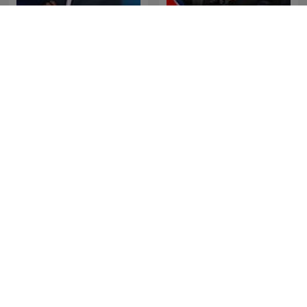
The Clement Manyathela
La Republica - Sin guion
Show
SONDHI TALK
Cevheri Güven