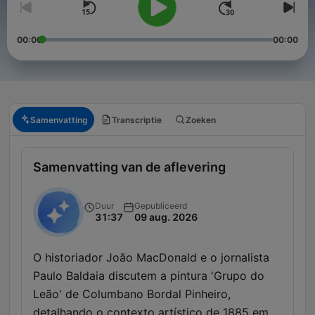
00:00
00:00
Samenvatting
Transcriptie
Zoeken
Samenvatting van de aflevering
Duur
Gepubliceerd
31:37
09 aug. 2026
O historiador João MacDonald e o jornalista
Paulo Baldaia discutem a pintura 'Grupo do
Leão' de Columbano Bordal Pinheiro,
detalhando o contexto artístico de 1885 em