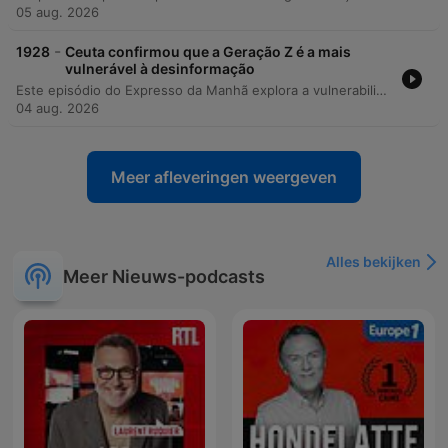
05 aug. 2026
-
1928
Ceuta confirmou que a Geração Z é a mais
vulnerável à desinformação
Este episódio do Expresso da Manhã explora a vulnerabilidade da Geração Z à desinformação, analisando como o consumo de conteúdos rápidos e fragmentados em plataformas como TikTok e Instagram impacta jovens entre 13 e 28 anos. Através de uma conversa com a jornalista Mariana Ramos Loureiro, o programa discute o papel dos algoritmos, o viés de confirmação e as narrativas desinformativas que surgiram durante as últimas eleições legislativas em Portugal, focando em temas como imigração e segurança. A discussão aborda ainda a erosão da confiança nos meios de comunicação tradicionais e o uso da desinformação como ferramenta em guerras híbridas e operações de influência estrangeira. O episódio utiliza exemplos recentes, como os eventos em Ceuta, para ilustrar como narrativas descontextualizadas podem influenciar comportamentos coletivos e fragilizar a coesão social e as instituições democráticas.
04 aug. 2026
Meer afleveringen weergeven
Alles bekijken
Meer Nieuws-podcasts