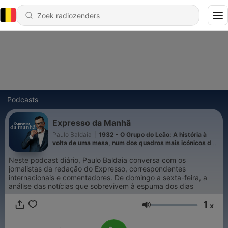
Podcasts
Expresso da Manhã
Paulo Baldaia
|
1932 - O Grupo do Leão: A história à
volta de uma mesa, num dos quadros mais icónicos da
pintura portuguesa
Neste podcast diário, Paulo Baldaia conversa com os
jornalistas da redação do Expresso, correspondentes
internacionais e comentadores. De domingo a sexta-feira, a
análise das notícias que sobrevivem à espuma dos dias
1
x
Volume