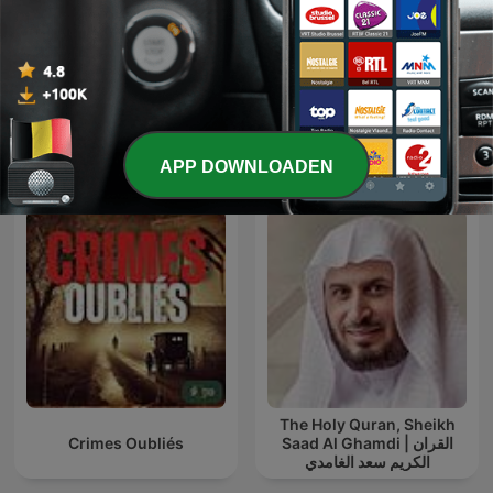
Tout un monde ‐ RTS
Les Enquêtes de Sherlock
Première
Holmes
Internationale Geschiedenis-podcasts
APP DOWNLOADEN
The Holy Quran, Sheikh
Crimes Oubliés
Saad Al Ghamdi | القران
الكريم سعد الغامدي