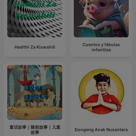
Cuentos y fábulas
Hadithi Za Kiswahili
infantiles
童话故事｜睡前故事｜儿童
Dongeng Anak Nusantara
故事