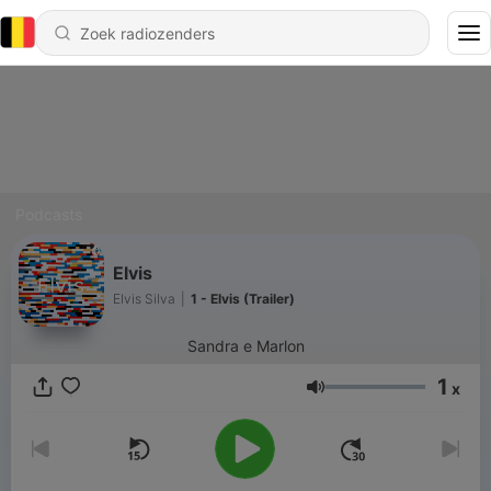
Podcasts
Elvis
Elvis Silva
|
1 - Elvis (Trailer)
Sandra e Marlon
1
x
Volume