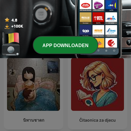
Lenteverhalen: sprookjes,
Povești pentru copii
spelletjes en
luisterverhalen
Internationale Kinderen en familie-
APP DOWNLOADEN
podcasts
นิทานชาดก
Čitaonica za djecu