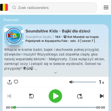
Podcasts
Soundsitive Kids - Bajki dla dzieci
Soundsitive Studio
|
164 - 😺 Kot Mundek na tropie:
Pojedynek w Aquaparku Fala - odc. 3 | sezon 7 |
słuchowisko
Witajcie w krainie baśni, bajek i słuchowisk pełnej przygód,
dźwięków i muzyki! Wszystkiego zaś dopełnia ciepły głos
naszej wspaniałej lektorki - Małgorzaty. Czas wyłączyć ekran,
zamknąć oczy i zatopić się w świecie wyobraźni. Gotowi na
przygodę? 🌍🤗🎧
W naszej krainie bajek znajdziecie:
1
x
🎶 Słuchowiska – superprodukcje pełne najróżniejszych
Volume
głosów, muzyki, dźwięków
📖 Klasyczne baśnie braci Grimm, H. Ch. Andersena i nie tylko
📚 Współczesne bajki od wydawnictw z całej Polski
🛶 Bajki o naszym rodzinnym mieście Łodzi ❤️
😺 Nasz pierwszy serial słuchowiskowy o odważnym kocie
00:00
00:00
Mundku