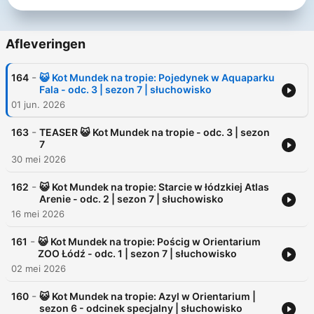
Dlaczego warto słuchać naszych bajek:
✅ Rozwijają wyobraźnie i kreatywność
Afleveringen
✅ Rozwijają wrażliwość dźwiękową dzięki bogatym w dźwięki,
muzykę i głosy bajkom
-
164
😺 Kot Mundek na tropie: Pojedynek w Aquaparku
✅ Mają ważny walor edukacyjny
Fala - odc. 3 | sezon 7 | słuchowisko
✅ Pozwalają odpocząć oczom od ekranu
01 jun. 2026
✅ Idealne do słuchania w podróży lub przed snem
✅ Dzieci mogą poznać klasyczne baśnie znane przez ich
-
rodziców i dziadków
163
TEASER 😺 Kot Mundek na tropie - odc. 3 | sezon
7
Naszą misją jako stowarzyszenie jest tworzenie treści dla Was
30 mei 2026
dzieci i rodzice, dlatego wszystkie bajki znajdziecie ZA
DARMO zarówno na naszej stronie www jak i na YouTube,
-
162
😺 Kot Mundek na tropie: Starcie w łódzkiej Atlas
Spotify, Apple Podcasts i wielu innych platformach
Arenie - odc. 2 | sezon 7 | słuchowisko
podcastowych.
16 mei 2026
🌈 Facebook - https://www.facebook.com/soundsitivekids
-
161
😺 Kot Mundek na tropie: Pościg w Orientarium
🌈 Instagram - https://www.instagram.com/soundsitive_kids
ZOO Łódź - odc. 1 | sezon 7 | słuchowisko
🌈 Strona www - https://soundsitivestudio.pl/sluchoteka/bajki-
02 mei 2026
soundsitive-kids/
🌈 Patronite - https://patronite.pl/soundsitive-kids-bajki
-
160
😺 Kot Mundek na tropie: Azyl w Orientarium |
🌈 Buycoffee - https://buycoffee.to/soundsitivekids
sezon 6 - odcinek specjalny | słuchowisko