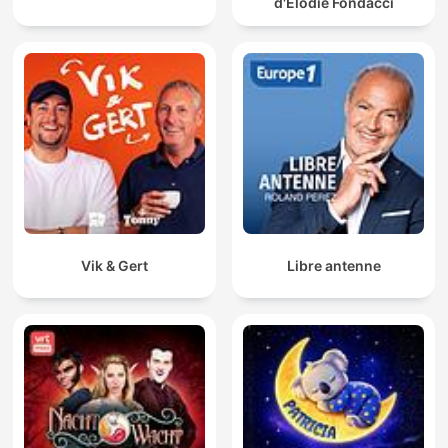
d'Elodie Fondacci
#bajki
#bajkidladzieci
#słuchowiska
#dladzieci
#rodzina
Vik & Gert
Libre antenne