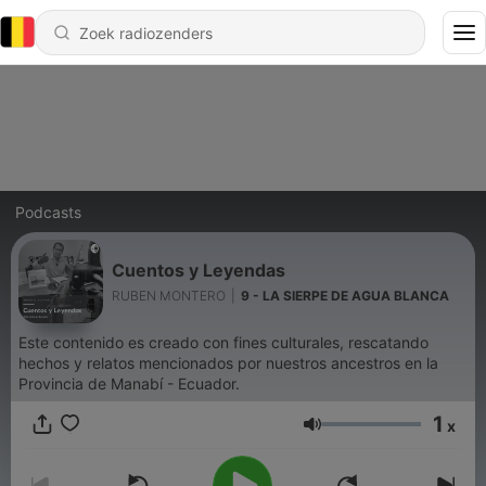
Podcasts
Cuentos y Leyendas
RUBEN MONTERO
|
9 - LA SIERPE DE AGUA BLANCA
Este contenido es creado con fines culturales, rescatando
hechos y relatos mencionados por nuestros ancestros en la
Provincia de Manabí - Ecuador.
1
x
Volume