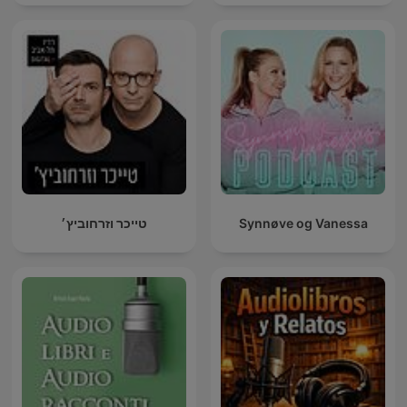
טייכר וזרחוביץ׳
Synnøve og Vanessa