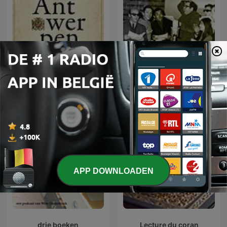
Het Verhaal van
Radyo Tiyatrosu
Antwerpen
APP DOWNLOADEN
drie boeken
Lecture du coran