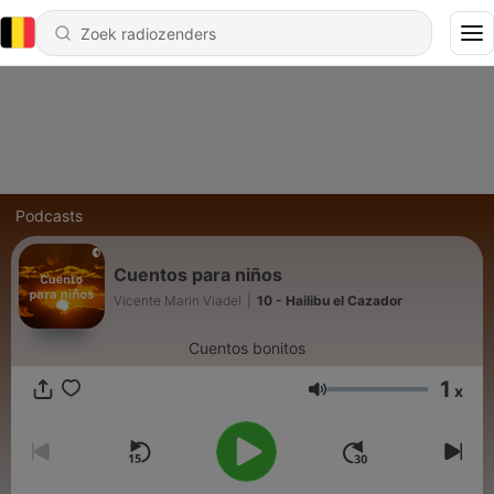
Podcasts
Cuentos para niños
Vicente Marin Viadel
|
10 - Hailibu el Cazador
Cuentos bonitos
1
x
Volume