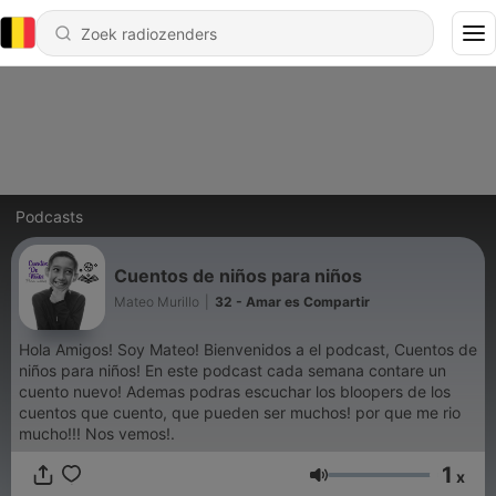
Podcasts
Cuentos de niños para niños
Mateo Murillo
|
32 - Amar es Compartir
Hola Amigos! Soy Mateo! Bienvenidos a el podcast, Cuentos de
niños para niños! En este podcast cada semana contare un
cuento nuevo! Ademas podras escuchar los bloopers de los
cuentos que cuento, que pueden ser muchos! por que me rio
mucho!!! Nos vemos!.
1
x
Volume