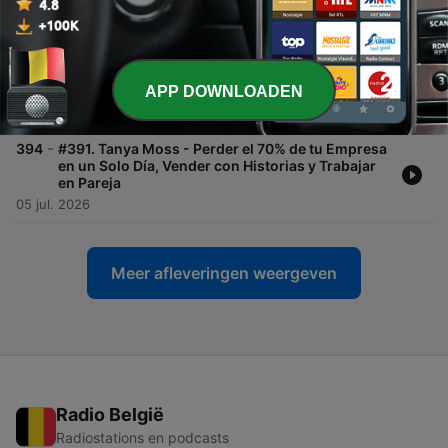
19 jul. 2026
-
395
#392. Mau Otero - Ir Contra Corriente, Cómo
Aprender Cualquier Cosa , Bucket Lists y Vivir
Siempre en Sábado
APP DOWNLOADEN
12 jul. 2026
-
394
#391. Tanya Moss - Perder el 70% de tu Empresa
en un Solo Día, Vender con Historias y Trabajar
en Pareja
05 jul. 2026
Meer afleveringen weergeven
Radio België
Radiostations en podcasts