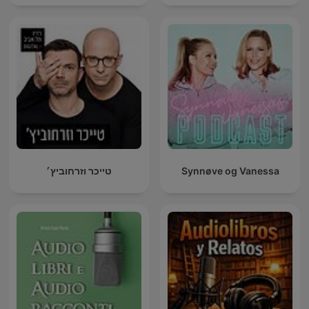
טייכר וזרחוביץ׳
Synnøve og Vanessa