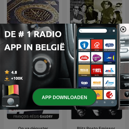
Lecture du coran
Radyo Tiyatrosu
APP DOWNLOADEN
On va déguster
Blitz Posto Emissor