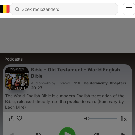
Podcasts
Bible - Old Testament - World English
Bible
Audiobooks by Librivox
|
116 - Deuteronomy, Chapters
20-27
The World English Bible is a modern English translation of the
Bible, released directly into the public domain. (Summary by
Leon Mire)
1
x
Volume