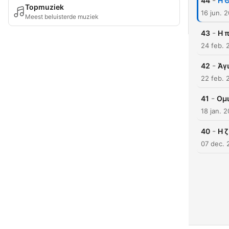
-
44
Η 
Topmuziek
16 jun. 
Meest beluisterde muziek
-
43
Η 
24 feb. 
-
42
Άγ
22 feb. 
-
41
Ομι
18 jan. 
-
40
Η 
07 dec. 