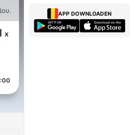
ίου.
APP DOWNLOADEN
1
x
:00