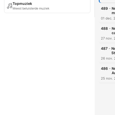
Topmuziek
-
489
N
Meest beluisterde muziek
m
01 dec. 
-
488
N
c
27 nov. 
-
487
No
St
26 nov.
-
486
N
A
25 nov.