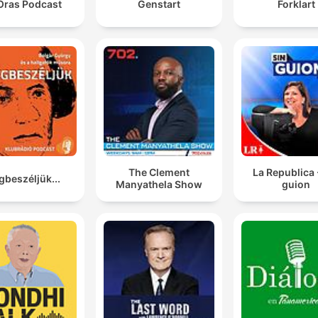
Oras Podcast
Genstart
Forklart
The Clement
La Republica 
beszéljük...
Manyathela Show
guion