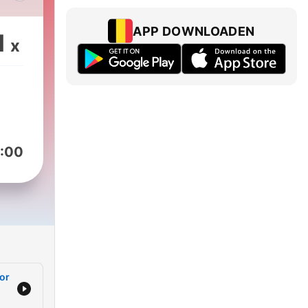
APP DOWNLOADEN
1
x
o,
,
ás
a
:00
ada.
a
o e
mpo
do
por
ra,