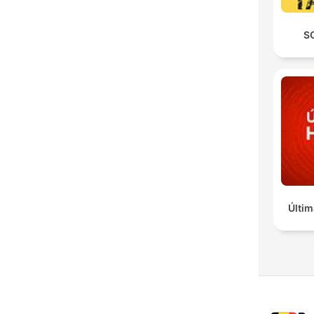
S
Últim