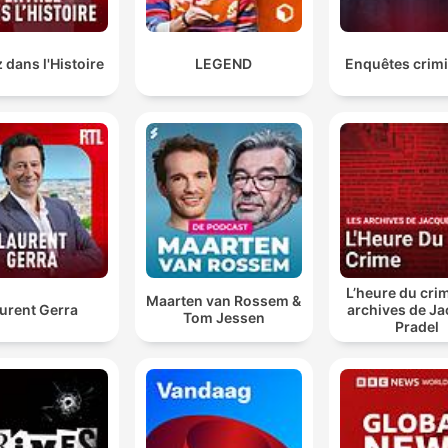
 dans l'Histoire
LEGEND
Enquêtes crimi
L’heure du crim
Maarten van Rossem &
urent Gerra
archives de J
Tom Jessen
Pradel