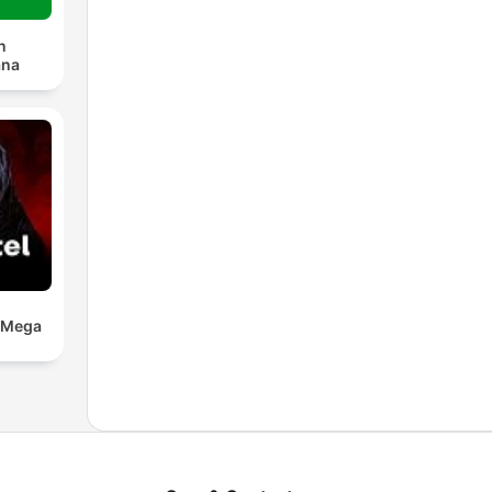
n
ana
a Mega