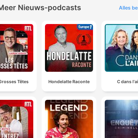
Meer Nieuws-podcasts
Alles be
Grosses Têtes
Hondelatte Raconte
C dans l'a