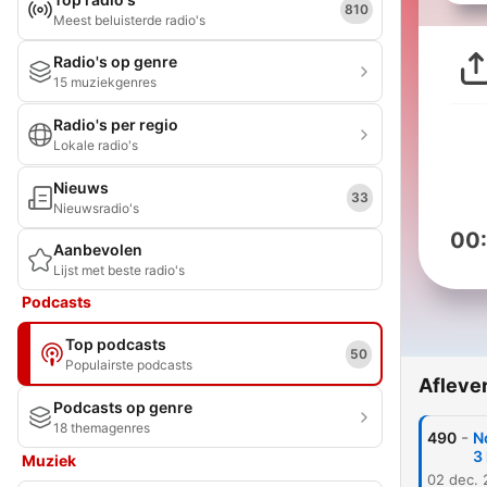
810
Meest beluisterde radio's
Radio's op genre
15 muziekgenres
Radio's per regio
Lokale radio's
Nieuws
33
Nieuwsradio's
00
Aanbevolen
Lijst met beste radio's
Podcasts
Top podcasts
50
Populairste podcasts
Afleve
Podcasts op genre
18 themagenres
-
490
N
3
Muziek
02 dec.