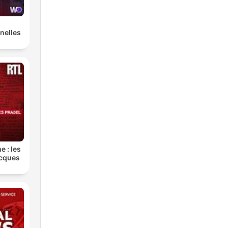
nelles
e : les
acques