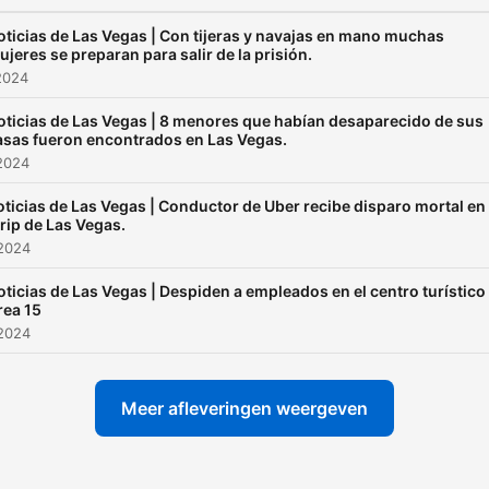
en cualquier momento, en
cualquier lugar.
oticias de Las Vegas | Con tijeras y navajas en mano muchas
ujeres se preparan para salir de la prisión.
2024
oticias de Las Vegas | 8 menores que habían desaparecido de sus
asas fueron encontrados en Las Vegas.
2024
ticias de Las Vegas | Conductor de Uber recibe disparo mortal en 
rip de Las Vegas.
 2024
oticias de Las Vegas | Despiden a empleados en el centro turístico
rea 15
 2024
Meer afleveringen weergeven