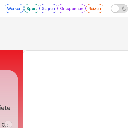
Werken
Sport
Slapen
Ontspannen
Reizen
490 - Noticias de Las Vegas | Los locales p
iete
. con