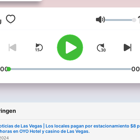
la tecnología de Las Vegas
Review-Journal. Escucha
titulares de noticias, tiemp
Volume
economía, entretenimiento
noticias de última hora y m
en nuestras plataformas
digitales, entregados por l
fuente de información más
:00
00
confiable en el sur de Nev
Es un enfoque sencillo par
mantenerte informado,
brindándote más contenid
ringen
información en menos tie
para adaptarte a tu apreta
oticias de Las Vegas | Los locales pagan por estacionamiento $8 
día. Tus noticias, a tu mane
 horas en OYO Hotel y casino de Las Vegas.
 2024