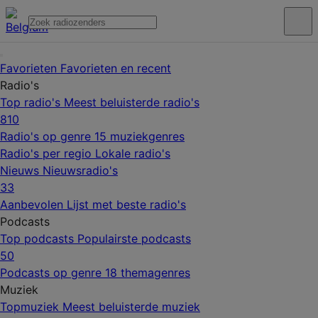
Favorieten
Favorieten en recent
Radio's
Top radio's
Meest beluisterde radio's
810
Radio's op genre
15 muziekgenres
Radio's per regio
Lokale radio's
Nieuws
Nieuwsradio's
33
Aanbevolen
Lijst met beste radio's
Podcasts
Top podcasts
Populairste podcasts
50
Podcasts op genre
18 themagenres
Muziek
Topmuziek
Meest beluisterde muziek