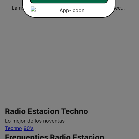
La noventera
La Ochentera
Radio Techno Mix
Radio Estacion Techno
Lo mejor de los noventas
Techno
90's
Frequenties Radio Estacion