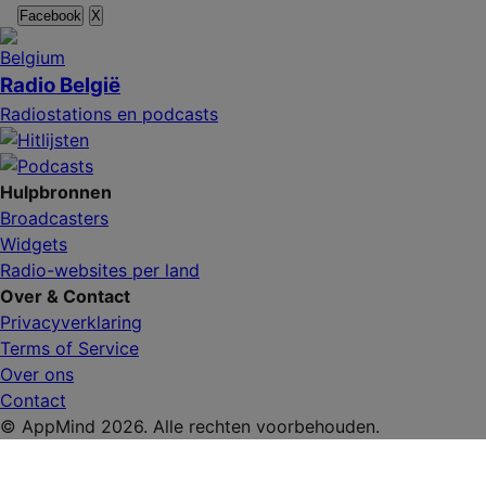
Facebook
X
Radio België
Radiostations en podcasts
Hulpbronnen
Broadcasters
Widgets
Radio-websites per land
Over & Contact
Privacyverklaring
Terms of Service
Over ons
Contact
© AppMind 2026. Alle rechten voorbehouden.