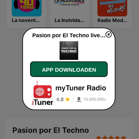
La noventera
La Inolvidable
Radio Moda FM 97.3
Pasion por El Techno live luisteren
APP DOWNLOADEN
Pasion por El Techno