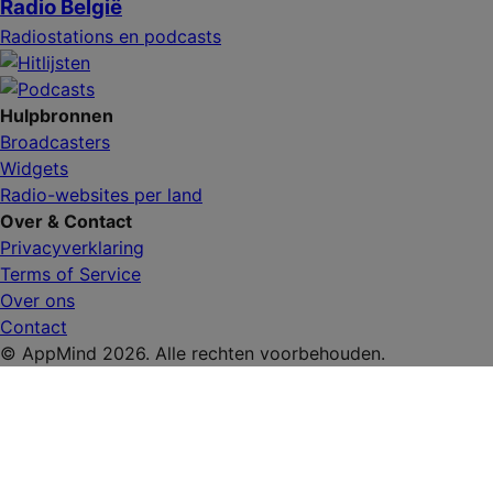
Radio België
Radiostations en podcasts
Hulpbronnen
Broadcasters
Widgets
Radio-websites per land
Over & Contact
Privacyverklaring
Terms of Service
Over ons
Contact
© AppMind 2026. Alle rechten voorbehouden.