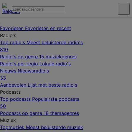
Favorieten
Favorieten en recent
Radio's
Top radio's
Meest beluisterde radio's
810
Radio's op genre
15 muziekgenres
Radio's per regio
Lokale radio's
Nieuws
Nieuwsradio's
33
Aanbevolen
Lijst met beste radio's
Podcasts
Top podcasts
Populairste podcasts
50
Podcasts op genre
18 themagenres
Muziek
Topmuziek
Meest beluisterde muziek