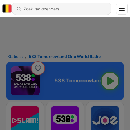
Stations
538 Tomorrowland One World Radio
ne World Radio