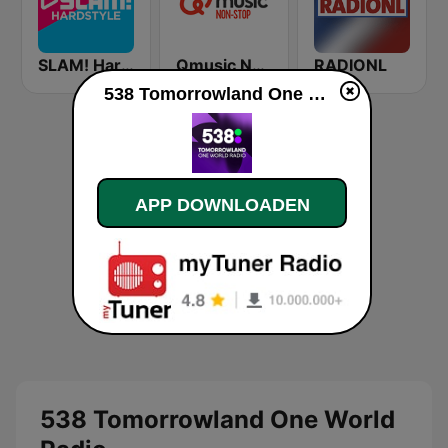
SLAM! Hardstyle
Qmusic Nonstop
RADIONL
538 Tomorrowland One World Radio live luisteren
APP DOWNLOADEN
538 Tomorrowland One World