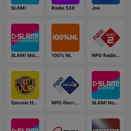
SLAM!
Radio 538
Joe
SLAM! Mixmarathon
100% NL
NPO Radio 2
Qmusic Het Foute Uur
NPO Sterren
SLAM! Nonstop