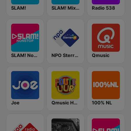
SLAM!
SLAM! Mixmarathon
Radio 538
SLAM! Nonstop
NPO Sterren
Qmusic
Joe
Qmusic Het Foute Uur
100% NL