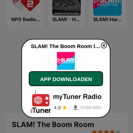
NPO Radio 2
SLAM! - Housuh in de Pauzuh
SLAM! Hardstyle
SLAM! The Boom Room live luisteren
APP DOWNLOADEN
SLAM! The Boom Room