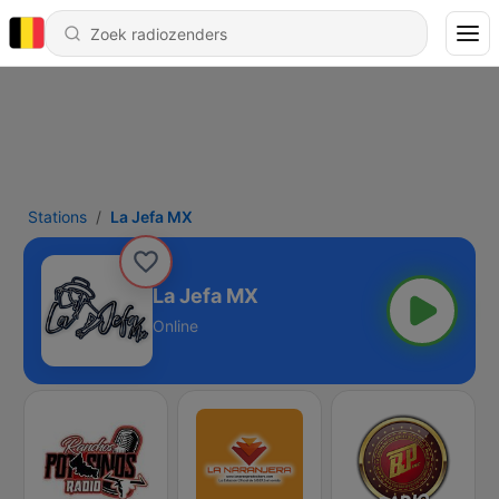
Stations
La Jefa MX
La Jefa MX
Online