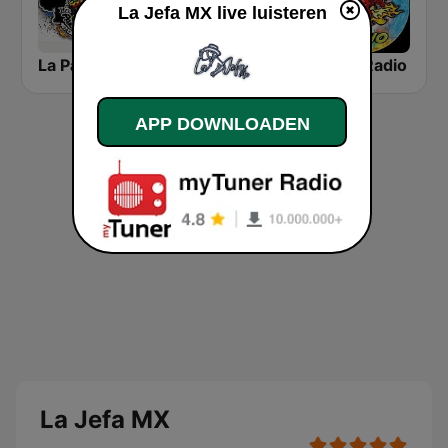
La Jefa MX live luisteren
La Parrandera Oficial
La Indomable SLP
Jabalí Radio
APP DOWNLOADEN
La Jefa MX