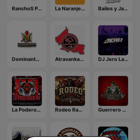
RanchoS PotosinoS Radio
La Naranjera de Sibers
Bailes y Jaripeos Potosinos
Dominante Radio
Atravankado Radio
DJ Jero La Radio
La Poderoza RV
Rodeo Radio
Guerrero Potosino Radio