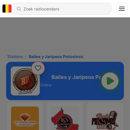
Stations
Bailes y Jaripeos Potosinos
peos Potosinos
Online