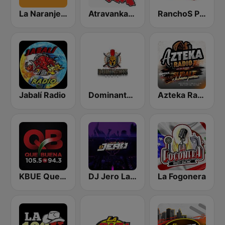
La Naranjera de Sibers
Atravankado Radio
RanchoS PotosinoS Radio
Jabalí Radio
Dominante Radio
Azteka Radio
KBUE Que Buena 105.5 / 94.3 FM (US Only)
DJ Jero La Radio
La Fogonera