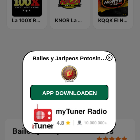
La 100X Radio
KNOR La Raza 93.7 (US Only)
KQQK El Norte 107.9 / 101.7 FM
Bailes y Jaripeos Potosinos live luisteren
APP DOWNLOADEN
Bailes y Jaripeos Potosinos