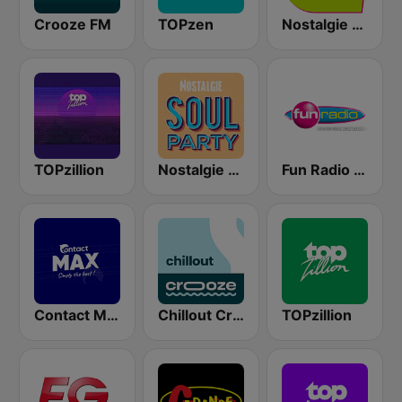
Crooze FM
TOPzen
Nostalgie extra relax
TOPzillion
Nostalgie Soul Party
Fun Radio BELGIQUE
Contact Max
Chillout Crooze
TOPzillion