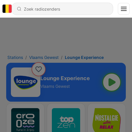
Stations
Vlaams Gewest
Lounge Experience
Lounge Experience
Vlaams Gewest