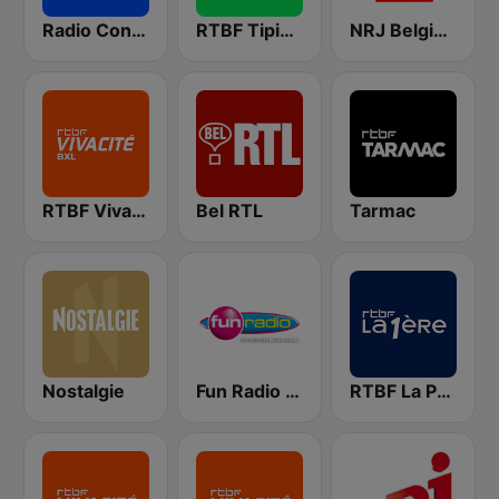
Radio Contact
RTBF Tipik FM
NRJ Belgique
RTBF VivaCité Bruxelles
Bel RTL
Tarmac
Nostalgie
Fun Radio BELGIQUE
RTBF La Première