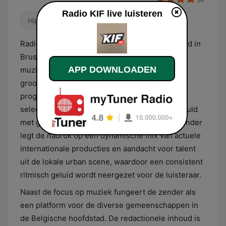
Radio KIF live luisteren
Hiphop
Radio KIF is een Belgisch radiostation gevestigd in
Brussel dat zich specifiek richt op urban
APP DOWNLOADEN
muziekstromingen en de bijbehorende
grootstedelijke cultuur. De muzikale
programmering bestaat hoofdzakelijk uit een
selectie van hiphop, R&B, soul en funk, aangevuld
met genres zoals afrobeat en dancehall. De zender
legt de nadruk op een dynamische mix van actuele
internationale producties en aandacht voor talent
uit de lokale urban scene, waardoor een consistent
ritmisch geluid wordt neergezet voor de luisteraar.
Naast de focus op muziek fungeert de zender als
een platform voor de diverse gemeenschappen in
de Belgische hoofdstad. De redactionele inhoud is