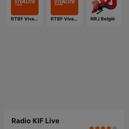
RTBF VivaCité Liège
RTBF VivaCité Hainaut
NRJ België
Radio KIF Live