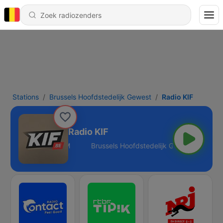
Stations
Brussels Hoofdstedelijk Gewest
Radio KIF
Radio KIF
lijk Gewest - 97.8 FM