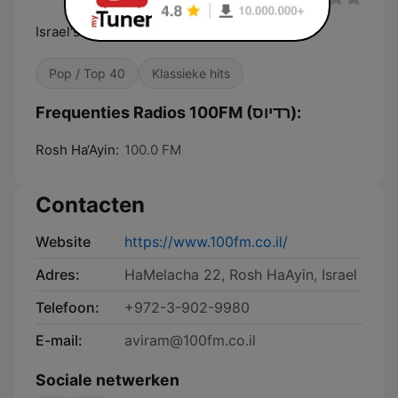
Israel's leading hit music station — 100 FM
Pop / Top 40
Klassieke hits
Frequenties Radios 100FM (רדיוס):
Rosh Ha‘Ayin:
100.0 FM
Contacten
Website
https://www.100fm.co.il/
Adres:
HaMelacha 22, Rosh HaAyin, Israel
Telefoon:
+972-3-902-9980
E-mail:
aviram@100fm.co.il
Sociale netwerken