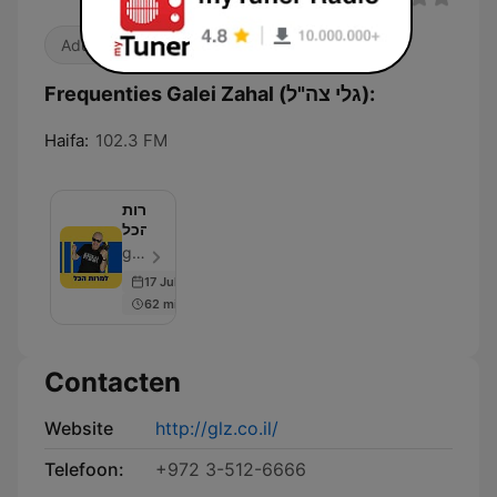
Adult Contemporary
Nieuws
Frequenties Galei Zahal (גלי צה"ל):
Haifa:
102.3 FM
למרות
הכל
glz - Aflevering 100
17 Jul 2019
62 min
Contacten
Website
http://glz.co.il/
Telefoon:
+972 3-512-6666