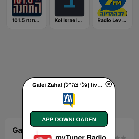
התחנה 101.5
Kol Israel Reshet Bet
Radio Lev HaMedina 91 FM (לב המדינה)
Galei Zahal (גלי צה"ל) live luisteren
APP DOWNLOADEN
Galei Zahal (גלי צה"ל)