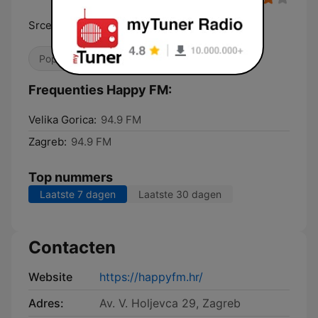
Srcem i tijelom
Pop / Top 40
90's
Frequenties Happy FM:
Velika Gorica:
94.9 FM
Zagreb:
94.9 FM
Top nummers
Laatste 7 dagen
Laatste 30 dagen
Contacten
Website
https://happyfm.hr/
Adres:
Av. V. Holjevca 29, Zagreb